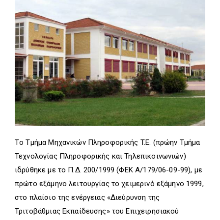
D
O
D
O
W
O
W
N
W
N
T
N
T
R
T
R
I
R
I
G
I
G
G
G
G
E
G
E
R
E
R
R
Τo Τμήμα Μηχανικών Πληροφορικής T.E. (πρώην Τμήμα
Τεχνολογίας Πληροφορικής και Τηλεπικοινωνιών)
ιδρύθηκε με το Π.Δ. 200/1999 (ΦΕΚ Α/179/06-09-99), με
πρώτο εξάμηνο λειτουργίας το χειμερινό εξάμηνο 1999,
στο πλαίσιο της ενέργειας «Διεύρυνση της
Τριτοβάθμιας Εκπαίδευσης» του Επιχειρησιακού