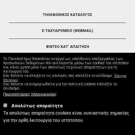
FOOTER
ΤΗΛΕΦΩΝΙΚΟΣ ΚΑΤΑΛΟΓΟΣ
5
E-ΤΑΧΥΔΡΟΜΕΙΟ (WEBMAIL)
ΒΙΝΤΕΟ ΚΑΤ' ΑΠΑΙΤΗΣΗ
Το Πανεπιστήμιο Θεσσαλίας ενεργεί ως υπεύθυνος επεξεργασίας των
ΤΗΛΕΥΠΟΣΤΗΡΙΞΗ
προσωπικών δεδομένων που συλλέγονται μέσω των cookies του ιστοτόπου
και κάνει χρήση μόνο των απολύτως τεχνικώς απαραίτητων για τη
λειτουργία του.
Εάν θέλετε να ελέγξετε τις επιλογές σας επιλέξτε το σύνδεσμο:
'Ελεγχος
ΔΙΕΥΘΥΝΣΗ ΜΗΧΑΝΟΡΓΑΝΩΣΗΣ
Επιλογών
Εάν θέλετε να ενημερωθείτε για την πολιτική cookies επίλέξτε το
σύνδεσμο:
Περισσότερες πληροφορίες
Απολύτως απαραίτητα
UTH.GR © 2026
Τα απολύτως απαραίτητα cookies είναι ουσιαστικής σημασίας
info
[at]
uth.gr
(Επικοινωνία)
⚪
Χάρτης Ιστοτόπου
⚪
Πολιτική Cookies
⚪
για την ορθή λειτουργία του ιστότοπου
Πολιτική Απορρήτου
⚪
Δήλωση Προσβασιμότητας
ISO9001:2015