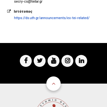
secry-cs@teilar.gr
Ιστότοπος
https://ds.uth.gr/announcements/ex-tei-related/