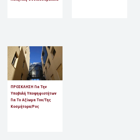
ΠΡΟΣΚΛΗΣΗ Για Την
Υποβολή Υποψηφιοτήτων
Για Το Αξίωμα Του/της
Κοσμήτορα/ρος