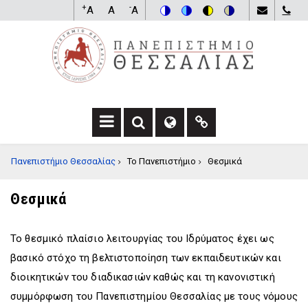
Παράκαμψη
+
-
A
A
A
προς
Switch
Switch
Switch
Switch
το
to
to
to
to
κυρίως
color
blue
high
soft
περιεχόμενο
theme
theme
visibility
theme
theme
F
F
F
A
A
A
BREADCRUMB
Πανεπιστήμιο Θεσσαλίας
Το Πανεπιστήμιο
-
-
F
Θεσμικά
S
G
A
E
L
-
Θεσμικά
A
O
L
R
B
I
C
E
N
Το θεσμικό πλαίσιο λειτουργίας του Ιδρύματος έχει ως
H
D
K
βασικό στόχο τη βελτιστοποίηση των εκπαιδευτικών και
D
R
D
R
O
R
διοικητικών του διαδικασιών καθώς και τη κανονιστική
O
P
O
συμμόρφωση του Πανεπιστημίου Θεσσαλίας με τους νόμους
P
D
P