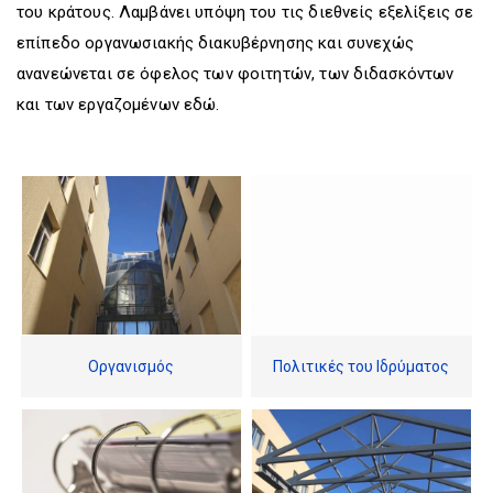
D
O
D
του κράτους. Λαμβάνει υπόψη του τις διεθνείς εξελίξεις σε
O
W
O
επίπεδο οργανωσιακής διακυβέρνησης και συνεχώς
W
N
W
ανανεώνεται σε όφελος των φοιτητών, των διδασκόντων
N
T
N
T
R
T
και των εργαζομένων εδώ.
R
I
R
I
G
I
G
G
G
G
E
G
E
R
E
R
R
Οργανισμός
Πολιτικές του Ιδρύματος