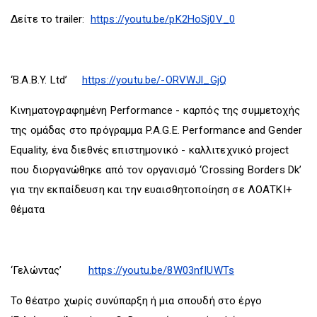
Δείτε το trailer:
https://youtu.be/pK2HoSj0V_0
‘B.A.B.Y. Ltd’
https://youtu.be/-ORVWJl_GjQ
Κινηματογραφημένη Performance - καρπός της συμμετοχής
της ομάδας στο πρόγραμμα P.A.G.E. Performance and Gender
Equality, ένα διεθνές επιστημονικό - καλλιτεχνικό project
που διοργανώθηκε από τον οργανισμό ‘Crossing Borders Dk’
για την εκπαίδευση και την ευαισθητοποίηση σε ΛΟΑΤΚΙ+
θέματα
‘Γελώντας’
https://youtu.be/8W03nfIUWTs
Το θέατρο χωρίς συνύπαρξη ή μια σπουδή στο έργο