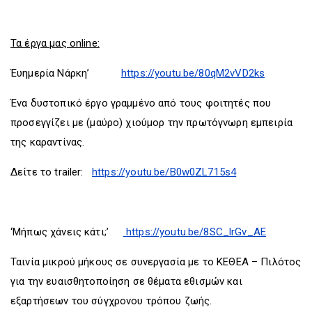
Τα έργα μας online:
Έυημερία Νάρκη’
https://youtu.be/80qM2vVD2ks
Ένα δυστοπικό έργο γραμμένο από τους φοιτητές που
προσεγγίζει με (μαύρο) χιούμορ την πρωτόγνωρη εμπειρία
της καραντίνας.
Δείτε το trailer:
https://youtu.be/B0w0ZL715s4
‘Μήπως χάνεις κάτι;’
https://youtu.be/8SC_lrGv_AE
Ταινία μικρού μήκους σε συνεργασία με το ΚΕΘΕΑ – Πιλότος
για την ευαισθητοποίηση σε θέματα εθισμών και
εξαρτήσεων του σύγχρονου τρόπου ζωής.