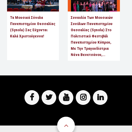
Τα Μουσικά Σύνολα
Συναυλία Των Μουσικών
Πανεπιστημίου Θεσσαλίας
Συνόλων Πανεπιστημίου
(Synola) Σας Εύχονται
Θεσσαλίας (Synola) Στο
Καλά Χριστούγεννα!
Πολιτιστικό Φεστιβάλ
Πανεπιστημίου Κύπρου,
Με Την Τραγουδίστρια
Νένα Βενετσάνου,…