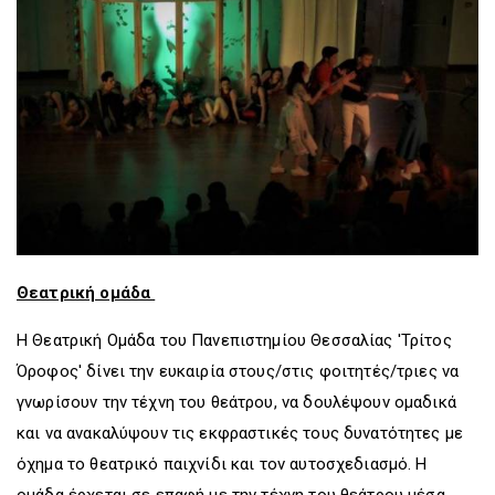
D
O
D
O
W
O
W
N
W
N
T
N
T
R
T
R
I
R
I
G
I
G
G
G
G
E
G
E
R
E
R
R
Θεατρική ομάδα
Η Θεατρική Ομάδα του Πανεπιστημίου Θεσσαλίας 'Τρίτος
Όροφος' δίνει την ευκαιρία στους/στις φοιτητές/τριες να
γνωρίσουν την τέχνη του θεάτρου, να δουλέψουν ομαδικά
και να ανακαλύψουν τις εκφραστικές τους δυνατότητες με
όχημα το θεατρικό παιχνίδι και τον αυτοσχεδιασμό. Η
ομάδα έρχεται σε επαφή με την τέχνη του θεάτρου μέσα