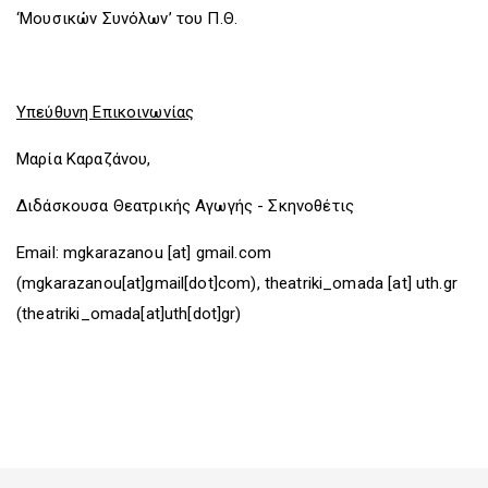
‘Μουσικών Συνόλων’ του Π.Θ.
Υπεύθυνη Επικοινωνίας
Μαρία Καραζάνου,
Διδάσκουσα Θεατρικής Αγωγής - Σκηνοθέτις
Εmail:
mgkarazanou
[at]
gmail.com
(mgkarazanou[at]gmail[dot]com)
,
theatriki_omada
[at]
uth.gr
(theatriki_omada[at]uth[dot]gr)