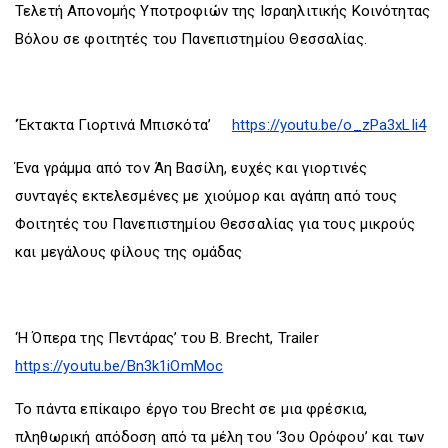
Τελετή Απονομής Υποτροφιών της Ισραηλιτικής Κοινότητας
Βόλου σε φοιτητές του Πανεπιστημίου Θεσσαλίας.
‘Έκτακτα Γιορτινά Μπισκότα’
https://youtu.be/o_zPa3xLIi4
Ένα γράμμα από τον Άη Βασίλη, ευχές και γιορτινές
συνταγές εκτελεσμένες με χιούμορ και αγάπη από τους
Φοιτητές του Πανεπιστημίου Θεσσαλίας για τους μικρούς
και μεγάλους φίλους της ομάδας
‘Η Όπερα της Πεντάρας’ του B. Brecht, Trailer
https://youtu.be/Bn3k1iOmMoc
Το πάντα επίκαιρο έργο του Brecht σε μια φρέσκια,
πληθωρική απόδοση από τα μέλη του ‘3ου Ορόφου’ και των