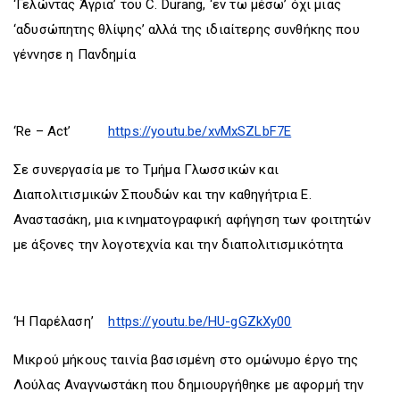
‘Γελώντας Άγρια’ του C. Durang, ‘εν τω μέσω’ όχι μιας
‘αδυσώπητης θλίψης’ αλλά της ιδιαίτερης συνθήκης που
γέννησε η Πανδημία
‘Re – Act’
https://youtu.be/xvMxSZLbF7E
Σε συνεργασία με το Τμήμα Γλωσσικών και
Διαπολιτισμικών Σπουδών και την καθηγήτρια Ε.
Αναστασάκη, μια κινηματογραφική αφήγηση των φοιτητών
με άξονες την λογοτεχνία και την διαπολιτισμικότητα
‘Η Παρέλαση’
https://youtu.be/HU-gGZkXy00
Μικρού μήκους ταινία βασισμένη στο ομώνυμο έργο της
Λούλας Αναγνωστάκη που δημιουργήθηκε με αφορμή την