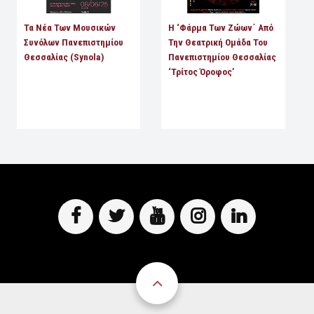
Τα Νέα Των Μουσικών
Η ‘Φάρμα Των Ζώων΄ Από
Συνόλων Πανεπιστημίου
Την Θεατρική Ομάδα Του
Θεσσαλίας (Synola)
Πανεπιστημίου Θεσσαλίας
‘Τρίτος Όροφος’