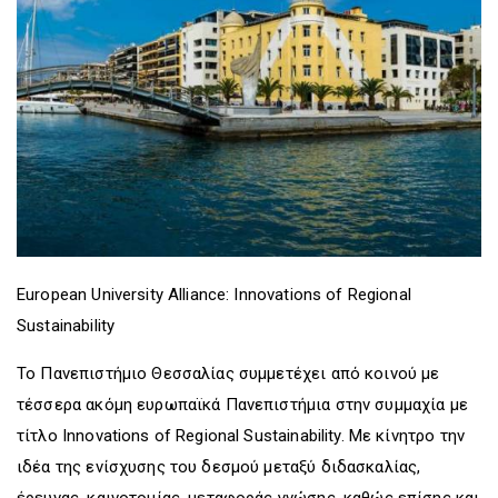
D
O
D
O
W
O
W
N
W
N
T
N
T
R
T
R
I
R
I
G
I
G
G
G
G
E
G
E
R
E
R
R
European University Alliance: Innovations of Regional
Sustainability
To Πανεπιστήμιο Θεσσαλίας συμμετέχει από κοινού με
τέσσερα ακόμη ευρωπαϊκά Πανεπιστήμια στην συμμαχία με
τίτλο Ιnnovations of Regional Sustainability. Με κίνητρο την
ιδέα της ενίσχυσης του δεσμού μεταξύ διδασκαλίας,
έρευνας, καινοτομίας, μεταφοράς γνώσης, καθώς επίσης και