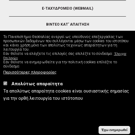
E-ΤΑΧΥΔΡΟΜΕΙΟ (WEBMAIL)
ΒΙΝΤΕΟ ΚΑΤ' ΑΠΑΙΤΗΣΗ
Το Πανεπιστήμιο Θεσσαλίας ενεργεί ως υπεύθυνος επεξεργασίας των
ΤΗΛΕΥΠΟΣΤΗΡΙΞΗ
προσωπικών δεδομένων που συλλέγονται μέσω των cookies του ιστοτόπου
και κάνει χρήση μόνο των απολύτως τεχνικώς απαραίτητων για τη
λειτουργία του.
Εάν θέλετε να ελέγξετε τις επιλογές σας επιλέξτε το σύνδεσμο:
'Ελεγχος
ΔΙΕΥΘΥΝΣΗ ΜΗΧΑΝΟΡΓΑΝΩΣΗΣ
Επιλογών
Εάν θέλετε να ενημερωθείτε για την πολιτική cookies επίλέξτε το
σύνδεσμο:
Περισσότερες πληροφορίες
Απολύτως απαραίτητα
UTH.GR © 2026
Τα απολύτως απαραίτητα cookies είναι ουσιαστικής σημασίας
info
[at]
uth.gr
(Επικοινωνία)
⚪
Χάρτης Ιστοτόπου
⚪
Πολιτική Cookies
⚪
για την ορθή λειτουργία του ιστότοπου
Πολιτική Απορρήτου
⚪
Δήλωση Προσβασιμότητας
ISO9001:2015
Έχω ενημερωθεί