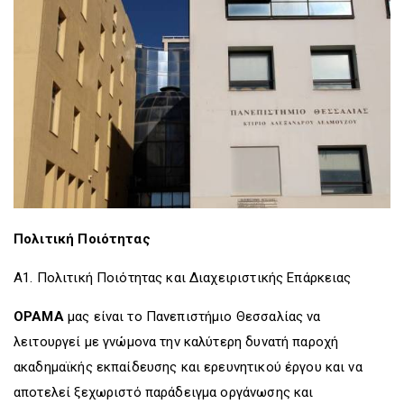
D
O
D
O
W
O
W
N
W
N
T
N
T
R
T
R
I
R
I
G
I
G
G
G
G
E
G
E
R
E
R
R
Πολιτική Ποιότητας
Α1. Πολιτική Ποιότητας και Διαχειριστικής Επάρκειας
ΟΡΑΜΑ
μας είναι το Πανεπιστήμιο Θεσσαλίας να
λειτουργεί με γνώμονα την καλύτερη δυνατή παροχή
ακαδημαϊκής εκπαίδευσης και ερευνητικού έργου και να
αποτελεί ξεχωριστό παράδειγμα οργάνωσης και