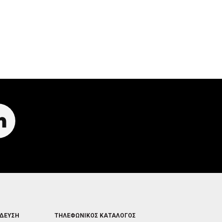
R
I
R
I
G
I
G
G
G
G
E
G
E
R
E
R
R
FOOTER
ΙΔΕΥΣΗ
ΤΗΛΕΦΩΝΙΚΟΣ ΚΑΤΑΛΟΓΟΣ
5