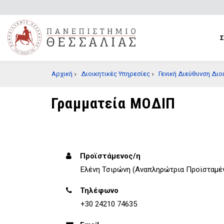
Παράκαμψη
προς
το
κυρίως
περιεχόμενο
BREADCRUMB
Αρχική
Διοικητικές Υπηρεσίες
Γενική Διεύθυνση Διο
Γραμματεία ΜΟΔΙΠ
Προϊστάμενος/η
Ελένη Τσιρώνη (Αναπληρώτρια Προϊσταμέ
Τηλέφωνο
+30 24210 74635