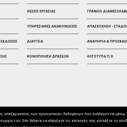
ΘΕΣΕΙΣ ΕΡΓΑΣΙΑΣ
ΓΡΑΦΕΙΟ ΔΙΑΜΕΣΟΛΑΒ
ΥΠΗΡΕΣΙΑΚΕΣ ΑΝΑΚΟΙΝΩΣΕΙΣ
ΑΠΑΣΧΟΛΗΣΗ - ΣΤΑΔΙ
 ΕΚΔΟΣΕΙΣ
ΔΙΑΥΓΕΙΑ
ΑΝΑΠΗΡΙΑ & ΠΡΟΣΒΑΣ
ΗΣΗΣ
ΚΟΙΝΟΠΟΙΗΣΗ ΔΡΑΣΕΩΝ
ΛΟΓΟΤΥΠΑ Π.Θ.
ος επεξεργασίας των προσωπικών δεδομένων που συλλέγονται μέσω τω
ουργία του.
Εάν θέλετε να ελέγξετε τις επιλογές σας επιλέξτε το σύν
UTH.GR © 2026