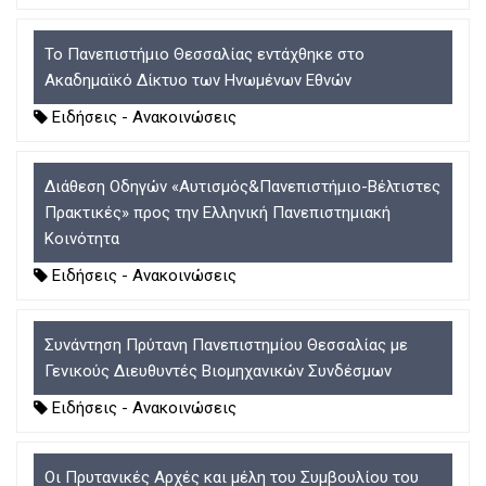
D
O
D
O
W
O
W
N
W
Το Πανεπιστήμιο Θεσσαλίας εντάχθηκε στο
N
T
N
Ακαδημαϊκό Δίκτυο των Ηνωμένων Εθνών
T
R
T
Ειδήσεις - Ανακοινώσεις
R
I
R
I
G
I
G
G
G
G
E
G
Διάθεση Οδηγών «Αυτισμός&Πανεπιστήμιο-Βέλτιστες
E
R
E
Πρακτικές» προς την Ελληνική Πανεπιστημιακή
R
R
Κοινότητα
Ειδήσεις - Ανακοινώσεις
Συνάντηση Πρύτανη Πανεπιστημίου Θεσσαλίας με
Γενικούς Διευθυντές Βιομηχανικών Συνδέσμων
Ειδήσεις - Ανακοινώσεις
Οι Πρυτανικές Αρχές και μέλη του Συμβουλίου του