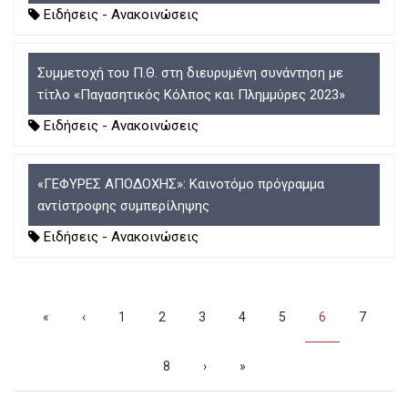
Ειδήσεις - Ανακοινώσεις
Συμμετοχή του Π.Θ. στη διευρυμένη συνάντηση με
τίτλο «Παγασητικός Κόλπος και Πλημμύρες 2023»
Ειδήσεις - Ανακοινώσεις
«ΓΕΦΥΡΕΣ ΑΠΟΔΟΧΗΣ»: Καινοτόμο πρόγραμμα
αντίστροφης συμπερίληψης
Ειδήσεις - Ανακοινώσεις
Σελιδοποίηση
First
«
Προηγούμενη
‹
Σελίδα
1
Σελίδα
2
Σελίδα
3
Σελίδα
4
Σελίδα
5
Τρέχουσα
6
Σελίδα
7
page
σελίδα
σελίδα
Σελίδα
8
Next
›
Last
»
page
page