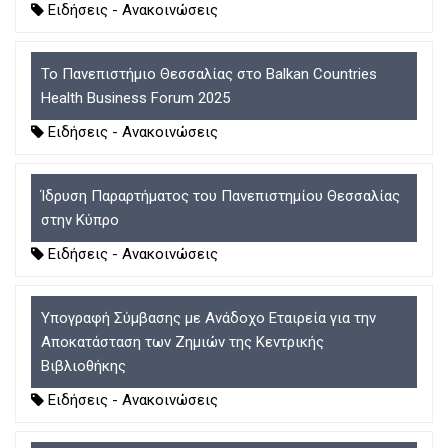
D
O
D
Ειδήσεις - Ανακοινώσεις
O
W
O
W
N
W
N
T
N
Το Πανεπιστήμιο Θεσσαλίας στο Balkan Countries
T
R
T
Health Business Forum 2025
R
I
R
I
G
I
Ειδήσεις - Ανακοινώσεις
G
G
G
G
E
G
E
R
E
Ίδρυση Παραρτήματος του Πανεπιστημίου Θεσσαλίας
R
R
στην Κύπρο
Ειδήσεις - Ανακοινώσεις
Υπογραφή Σύμβασης με Ανάδοχο Εταιρεία για την
Αποκατάσταση των Ζημιών της Κεντρικής
Βιβλιοθήκης
Ειδήσεις - Ανακοινώσεις