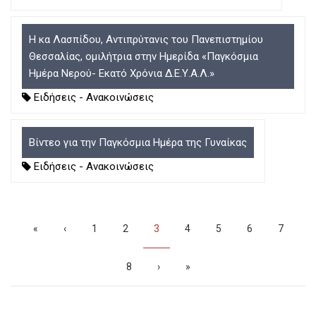
Η κα Λασπίδου, Αντιπρύτανις του Πανεπιστημίου
Θεσσαλίας, ομιλήτρια στην Ημερίδα «Παγκόσμια
Ημέρα Νερού- Εκατό Χρόνια Δ.Ε.Υ.Α.Λ.»
Ειδήσεις - Ανακοινώσεις
Βίντεο για την Παγκόσμια Ημέρα της Γυναίκας
Ειδήσεις - Ανακοινώσεις
Σελιδοποίηση
First
«
Προηγούμενη
‹
Σελίδα
1
Σελίδα
2
Τρέχουσα
3
Σελίδα
4
Σελίδα
5
Σελίδα
6
Σελίδα
7
page
σελίδα
σελίδα
Σελίδα
8
Next
›
Last
»
page
page