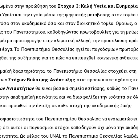
σιωμένο στην προώθηση του
Στόχου 3: Καλή Υγεία
και Ευημερία
Υγεία και την υγεία μέσω της ψηφιακής μετάβασης στον τομέα τ
τόσο στον ακαδημαϊκό όσο και στον διοικητικό τομέα. Ομοίως, 
ας του Πανεπιστημίου, καθοδηγώντας πρωτοβουλίες για τη μείωσ
μέτρα προσαρμογής στην κλιματική αλλαγή, την προσέλκυση πρά
 έργα. Το Πανεπιστήμιο Θεσσαλίας ηγείται παγκόσμιων πρωτοβου
θεί της συζήτησης για το πώς να επιτευχθεί κοινωνική ανθεκτικ
μαϊκή δραστηριότητα, το Πανεπιστήμιο Θεσσαλίας στοχεύει στη 
 των
Στόχων Βιώσιμης Ανάπτυξης
στις προσωπικές σχέσεις κα
ων Ανισοτήτων
θα είναι βασικά σημεία εστίασης, καθώς το Πανε
την ακαδημαϊκή κοινότητα και να διασφαλίζει την ισότητα σε όλ
και προωθεί την ένταξη σε κάθε πτυχή της ακαδημαϊκής ζωής.
αποφασιστικότητα του Πανεπιστημίου Θεσσαλίας να ενσωματώσει
 ότι αυτοί οι παγκόσμιοι στόχοι καθοδηγούν όχι μόνο την ακαδη
κοινότητα. Ως μέλος του UNAI, το Πανεπιστήμιο Θεσσαλίας λαμβάν