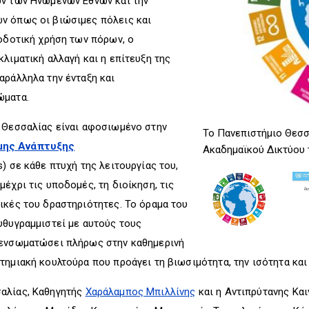
ων των Ηνωμένων Εθνών και την
ν όπως οι βιώσιμες πόλεις και
ποδοτική χρήση των πόρων, ο
λιματική αλλαγή και η επίτευξη της
αράλληλα την ένταξη και
ώματα.
ο Θεσσαλίας είναι αφοσιωμένο στην
Το Πανεπιστήμιο Θεσσ
μης Ανάπτυξης
Ακαδημαϊκού Δικτύου
) σε κάθε πτυχή της λειτουργίας του,
έχρι τις υποδομές, τη διοίκηση, τις
ικές του δραστηριότητες. Το όραμα του
υθυγραμμιστεί με αυτούς τους
 ενσωματώσει πλήρως στην καθημερινή
ημιακή κουλτούρα που προάγει τη βιωσιμότητα, την ισότητα και 
αλίας, Καθηγητής
Χαράλαμπος Μπιλλίνης
και η Αντιπρύτανης Και