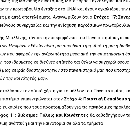
αλής της Μονάδας Καινοτομίας, Μεταφοράς Τεχνολογίας και Κέν
βαν την πρωτοβουλία ένταξης στο UNAI και έχουν αγκαλιάσει τη
ες με απτά αποτελέσματα. Αναγνωρίζουν ότι ο
Στόχος 17: Συνε
διεθνούς συνεργασίας και την ενίσχυση παγκόσμιων πρωτοβουλιώ
ής Μπιλλίνης, τόνισε την υπερηφάνεια του Πανεπιστημίου για αυ
ων Ηνωμένων Εθνών είναι μια σπουδαία τιμή. Από τη μια η διεθν
ν που αφορούν την ανθρωπότητα μέσα από την επιστημονική έρε
μη του ιδρύματος σε διεθνές επίπεδο και θέλω να συγχαρώ όσους
ή μιας σειράς δραστηριοτήτων στο πανεπιστήμιό μας που υποστη
ών της κοινότητάς μας».
οτελέσουν τον οδικό χάρτη για το μέλλον του Πανεπιστημίου, κα
νεπιστήμιο επικεντρώνεται στον
Στόχο 4: Ποιοτική Εκπαίδευση
ς ευκαιρίες που τους προετοιμάζουν για τις παγκόσμιες προκλή
χος 11: Βιώσιμες Πόλεις και Κοινότητες
θα καθοδηγήσουν τα 
μη ανάπτυξη και την καινοτομία σε όλα τα τμήματα.