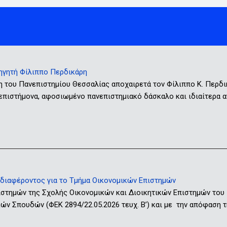
ηγητή Φίλιππο Περδικάρη
η του Πανεπιστημίου Θεσσαλίας αποχαιρετά τον Φίλιππο Κ. Περδ
 επιστήμονα, αφοσιωμένο πανεπιστημιακό δάσκαλο και ιδιαίτερα
ιαφέροντος για το Τμήμα Οικονομικών Επιστημών
ιστημών της Σχολής Οικονομικών και Διοικητικών Επιστημών του
ν Σπουδών (ΦΕΚ 2894/22.05.2026 τευχ. Β’) και με την απόφαση τ