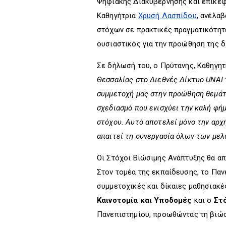
Ψηφιακής Διακυβέρνησης και επικεφ
Καθηγήτρια
Χρυσή Λασπίδου
, ανέλα
στόχων σε πρακτικές πραγματικότητ
ουσιαστικός για την προώθηση της 
Σε δήλωσή του, ο Πρύτανης, Καθηγητ
Θεσσαλίας στο Διεθνές Δίκτυο UNAI τ
συμμετοχή μας στην προώθηση θεμάτω
σχεδιασμό που ενισχύει την καλή φή
στόχου. Αυτό αποτελεί μόνο την αρχ
απαιτεί τη συνεργασία όλων των μελ
Οι Στόχοι Βιώσιμης Ανάπτυξης θα απ
Στον τομέα της εκπαίδευσης, το Πα
συμμετοχικές και δίκαιες μαθησιακέ
Καινοτομία και Υποδομές
και ο
Στό
Πανεπιστημίου, προωθώντας τη βιώσι