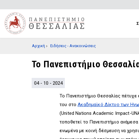
Παράκαμψη
προς
το
κυρίως
περιεχόμενο
BREADCRUMB
Αρχική
Ειδήσεις - Ανακοινώσεις
Το Πανεπιστήμιο Θεσσαλί
04 - 10 - 2024
Το Πανεπιστήμιο Θεσσαλίας πέτυχε 
του στο
Ακαδημαϊκό Δίκτυο των Ην
(United Nations Academic Impact-UN
τοποθετεί το Πανεπιστήμιο ανάμεσα 
ενωμένα με κοινή δέσμευση να χρησι