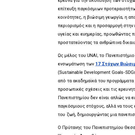
έρευνα για την υλοποίηση των στόχ
επίτευξη παγκόσμιων προτεραιοτήτω
κοινότητες, η βιώσιμη γεωργία, η α
περιορισμός και η προσαρμογή στην κ
υγείας και ευημερίας, προωθώντας π
προστατεύοντας τα ανθρώπινα δικαι
Ως μέλος του UNAI, το Πανεπιστήμι
ενσωμάτωση των
17 Στόχων Βιώσι
(Sustainable Development Goals-SDGs
από τα ακαδημαϊκά του προγράμματα μ
προσωπικές σχέσεις και τις ερευνητ
Πανεπιστημίου δεν είναι απλώς να ε
παγκόσμιους στόχους, αλλά να τους
του ζωή, δημιουργώντας μια πανεπιστ
Ο Πρύτανης του Πανεπιστημίου Θεσσ