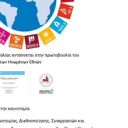
R
I
R
I
G
I
G
G
G
G
E
G
E
R
E
R
R
αλίας εντάσσεται στην πρωτοβουλία του
Το Πανεπιστήμ
 των Ηνωμένων Εθνών
Ακαδημαϊκού 
την καινοτομία.
νοτομίας, Διεθνοποίησης, Συνεργασιών και