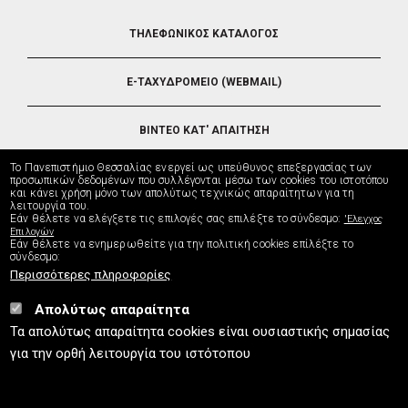
FOOTER
ΤΗΛΕΦΩΝΙΚΟΣ ΚΑΤΑΛΟΓΟΣ
5
E-ΤΑΧΥΔΡΟΜΕΙΟ (WEBMAIL)
ΒΙΝΤΕΟ ΚΑΤ' ΑΠΑΙΤΗΣΗ
Το Πανεπιστήμιο Θεσσαλίας ενεργεί ως υπεύθυνος επεξεργασίας των
ΤΗΛΕΥΠΟΣΤΗΡΙΞΗ
προσωπικών δεδομένων που συλλέγονται μέσω των cookies του ιστοτόπου
και κάνει χρήση μόνο των απολύτως τεχνικώς απαραίτητων για τη
λειτουργία του.
Εάν θέλετε να ελέγξετε τις επιλογές σας επιλέξτε το σύνδεσμο:
'Ελεγχος
ΔΙΕΥΘΥΝΣΗ ΜΗΧΑΝΟΡΓΑΝΩΣΗΣ
Επιλογών
Εάν θέλετε να ενημερωθείτε για την πολιτική cookies επίλέξτε το
σύνδεσμο:
Περισσότερες πληροφορίες
Απολύτως απαραίτητα
UTH.GR © 2026
Τα απολύτως απαραίτητα cookies είναι ουσιαστικής σημασίας
info
[at]
uth.gr
(Επικοινωνία)
⚪
Χάρτης Ιστοτόπου
⚪
Πολιτική Cookies
⚪
για την ορθή λειτουργία του ιστότοπου
Πολιτική Απορρήτου
⚪
Δήλωση Προσβασιμότητας
ISO9001:2015