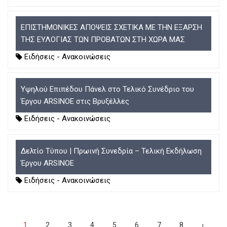
ΕΠΙΣΤΗΜΟΝΙΚΕΣ ΑΠΟΨΕΙΣ ΣΧΕΤΙΚΑ ΜΕ ΤΗΝ ΕΞΑΡΣΗ
ΤΗΣ ΕΥΛΟΓΙΑΣ ΤΩΝ ΠΡΟΒΑΤΩΝ ΣΤΗ ΧΩΡΑ ΜΑΣ
Ειδήσεις - Ανακοινώσεις
Υψηλού Επιπέδου Πάνελ στο Τελικό Συνέδριο του
Έργου ARSINOE στις Βρυξέλλες
Ειδήσεις - Ανακοινώσεις
Δελτίο Τύπου | Πρωινή Συνεδρία – Τελική Εκδήλωση
Έργου ARSINOE
Ειδήσεις - Ανακοινώσεις
Σελιδοποίηση
Τρέχουσα
1
Σελίδα
2
Σελίδα
3
Σελίδα
4
Σελίδα
5
Σελίδα
6
Σελίδα
7
Σελίδα
8
Next
›