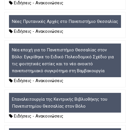
D
O
D
Ειδήσεις - Ανακοινώσεις
O
W
O
W
N
W
N
T
N
Νέες Πρυτανικές Αρχές στο Πανεπιστήμιο Θεσσαλίας
T
R
T
Ειδήσεις - Ανακοινώσεις
R
I
R
I
G
I
G
G
G
G
E
G
Νέα εποχή για το Πανεπιστήμιο Θεσσαλίας στον
E
R
E
Βόλο: Εγκρίθηκε το Ειδικό Πολεοδομικό Σχέδιο για
R
R
τις φοιτητικές εστίες και το νέο ανοικτό
πανεπιστημιακό συγκρότημα στη Βαμβακουργία
Ειδήσεις - Ανακοινώσεις
Επαναλειτουργία της Κεντρικής Βιβλιοθήκης του
Πανεπιστημίου Θεσσαλίας στον Βόλο
Ειδήσεις - Ανακοινώσεις