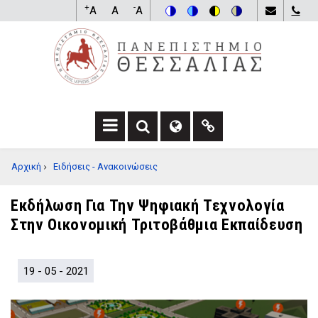
Παράκαμψη
+
-
A
A
A
προς
Switch
Switch
Switch
Switch
το
to
to
to
to
κυρίως
color
blue
high
soft
περιεχόμενο
theme
theme
visibility
theme
theme
F
F
F
A
A
A
BREADCRUMB
Αρχική
Ειδήσεις - Ανακοινώσεις
-
-
F
S
G
A
E
L
-
Εκδήλωση Για Την Ψηφιακή Τεχνολογία
A
O
L
Στην Οικονομική Τριτοβάθμια Εκπαίδευση
R
B
I
C
E
N
H
D
K
D
R
D
19 - 05 - 2021
R
O
R
O
P
O
P
D
P