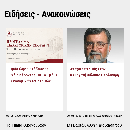
D
O
D
O
W
O
Ειδήσεις - Ανακοινώσεις
W
N
W
N
T
N
T
R
T
R
I
R
I
G
I
G
G
G
G
E
G
E
R
E
R
R
Πρόσκληση Εκδήλωσης
Αποχαιρετισμός Στον
Ενδιαφέροντος Για Το Τμήμα
Καθηγητή Φίλιππο Περδικάρη
Οικονομικών Επιστημών
06 - 08 - 2026
ΠΡΟΚΗΡΥΞΗ
06 - 08 - 2026
ΕΠΕΙΓΟΥΣΑ ΑΝΑΚΟΙΝΩΣΗ
Το Τμήμα Οικονομικών
Με βαθιά θλίψη η Διοίκηση του