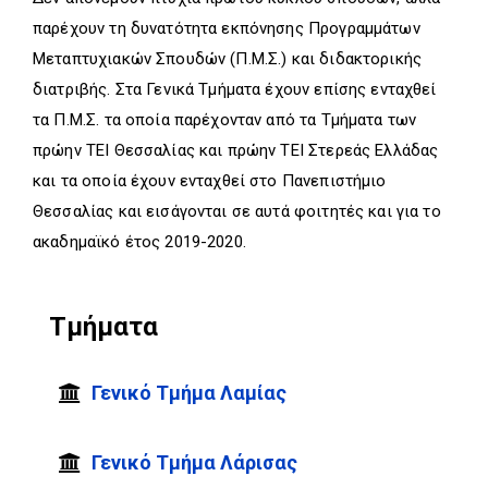
D
O
D
παρέχουν τη δυνατότητα εκπόνησης Προγραμμάτων
O
W
O
W
N
W
Μεταπτυχιακών Σπουδών (Π.Μ.Σ.) και διδακτορικής
N
T
N
διατριβής. Στα Γενικά Τμήματα έχουν επίσης ενταχθεί
T
R
T
R
I
R
τα Π.Μ.Σ. τα οποία παρέχονταν από τα Τμήματα των
I
G
I
πρώην ΤΕΙ Θεσσαλίας και πρώην ΤΕΙ Στερεάς Ελλάδας
G
G
G
και τα οποία έχουν ενταχθεί στο Πανεπιστήμιο
G
E
G
E
R
E
Θεσσαλίας και εισάγονται σε αυτά φοιτητές και για το
R
R
ακαδημαϊκό έτος 2019-2020.
Τμήματα
Γενικό Τμήμα Λαμίας
Γενικό Τμήμα Λάρισας