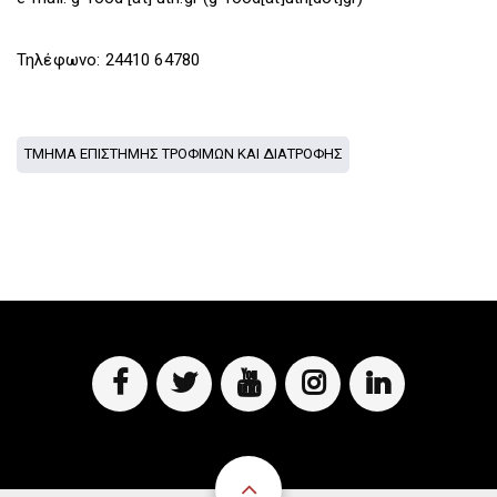
D
O
D
O
W
O
W
N
W
Τηλέφωνο: 24410 64780
N
T
N
T
R
T
R
I
R
I
G
I
ΤΜΗΜΑ ΕΠΙΣΤΗΜΗΣ ΤΡΟΦΙΜΩΝ ΚΑΙ ΔΙΑΤΡΟΦΗΣ
G
G
G
G
E
G
E
R
E
R
R