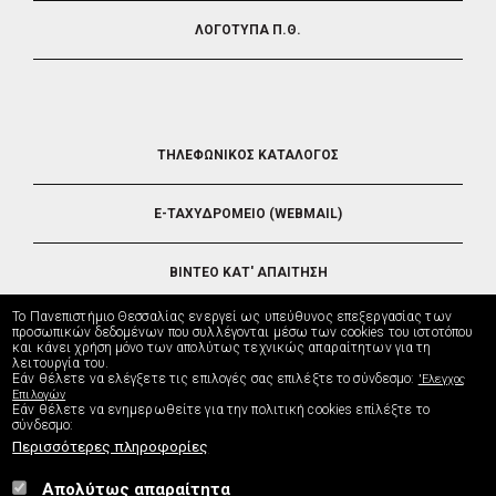
ΛΟΓΟΤΥΠΑ Π.Θ.
FOOTER
ΤΗΛΕΦΩΝΙΚΟΣ ΚΑΤΑΛΟΓΟΣ
5
E-ΤΑΧΥΔΡΟΜΕΙΟ (WEBMAIL)
ΒΙΝΤΕΟ ΚΑΤ' ΑΠΑΙΤΗΣΗ
Το Πανεπιστήμιο Θεσσαλίας ενεργεί ως υπεύθυνος επεξεργασίας των
ΤΗΛΕΥΠΟΣΤΗΡΙΞΗ
προσωπικών δεδομένων που συλλέγονται μέσω των cookies του ιστοτόπου
και κάνει χρήση μόνο των απολύτως τεχνικώς απαραίτητων για τη
λειτουργία του.
Εάν θέλετε να ελέγξετε τις επιλογές σας επιλέξτε το σύνδεσμο:
'Ελεγχος
ΔΙΕΥΘΥΝΣΗ ΜΗΧΑΝΟΡΓΑΝΩΣΗΣ
Επιλογών
Εάν θέλετε να ενημερωθείτε για την πολιτική cookies επίλέξτε το
σύνδεσμο:
Περισσότερες πληροφορίες
Απολύτως απαραίτητα