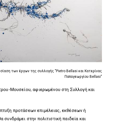
R
I
R
I
G
I
G
G
G
G
E
G
E
R
E
R
R
ίαση των έργων της συλλογής "Pietro Bellasi και Κατερίνας
Παπαγεωργίου Bellasi"
ντρου-Μουσείου, αφιερωμένου στη Συλλογή και
νάπτυξη προτάσεων επιμέλειας, εκθέσεων ή
 συνδράμει στην πολιτιστική παιδεία και