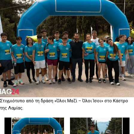
D
O
D
O
W
O
W
N
W
N
T
N
T
R
T
R
I
R
I
G
I
G
G
G
G
E
G
E
R
E
R
R
Στιγμιότυπο από τη δράση «Όλοι Μαζί – Όλοι Ίσοι» στο Κάστρο
της Λαμίας.