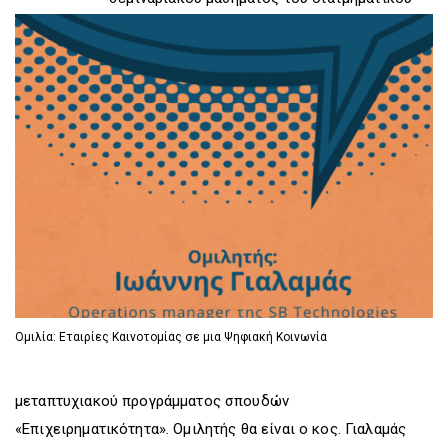
D
O
D
O
W
O
W
N
W
N
T
N
T
R
T
R
I
R
I
G
I
G
G
G
G
E
G
E
R
E
R
R
Ομιλία: Εταιρίες Καινοτομίας σε μια Ψηφιακή Κοινωνία
μεταπτυχιακού προγράμματος σπουδών
«Επιχειρηματικότητα». Ομιλητής θα είναι ο κος. Γιαλαμάς