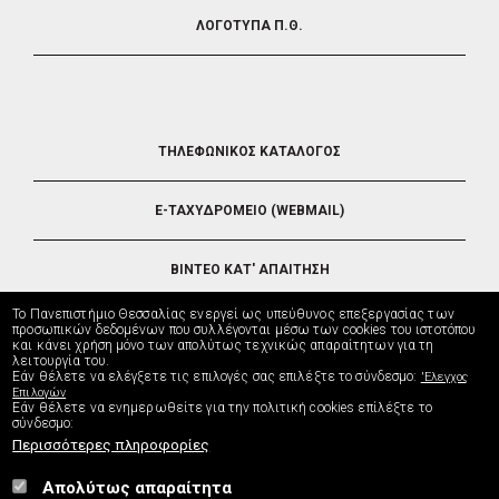
ΛΟΓΟΤΥΠΑ Π.Θ.
FOOTER
ΤΗΛΕΦΩΝΙΚΟΣ ΚΑΤΑΛΟΓΟΣ
5
E-ΤΑΧΥΔΡΟΜΕΙΟ (WEBMAIL)
ΒΙΝΤΕΟ ΚΑΤ' ΑΠΑΙΤΗΣΗ
Το Πανεπιστήμιο Θεσσαλίας ενεργεί ως υπεύθυνος επεξεργασίας των
ΤΗΛΕΥΠΟΣΤΗΡΙΞΗ
προσωπικών δεδομένων που συλλέγονται μέσω των cookies του ιστοτόπου
και κάνει χρήση μόνο των απολύτως τεχνικώς απαραίτητων για τη
λειτουργία του.
Εάν θέλετε να ελέγξετε τις επιλογές σας επιλέξτε το σύνδεσμο:
'Ελεγχος
ΔΙΕΥΘΥΝΣΗ ΜΗΧΑΝΟΡΓΑΝΩΣΗΣ
Επιλογών
Εάν θέλετε να ενημερωθείτε για την πολιτική cookies επίλέξτε το
σύνδεσμο:
Περισσότερες πληροφορίες
Απολύτως απαραίτητα