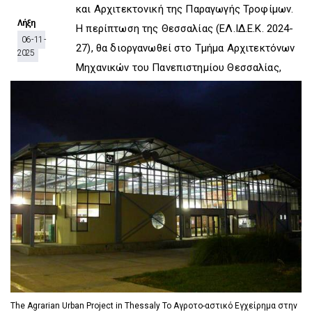
D
O
D
και Αρχιτεκτονική της Παραγωγής Τροφίμων.
O
W
O
Λήξη
Η περίπτωση της Θεσσαλίας (ΕΛ.ΙΔ.Ε.Κ. 2024-
W
N
W
06 - 11 -
N
T
N
27), θα διοργανωθεί στο Τμήμα Αρχιτεκτόνων
2025
T
R
T
Μηχανικών του Πανεπιστημίου Θεσσαλίας,
R
I
R
I
G
I
G
G
G
G
E
G
E
R
E
R
R
The Agrarian Urban Project in Thessaly Το Αγροτο-αστικό Εγχείρημα στην