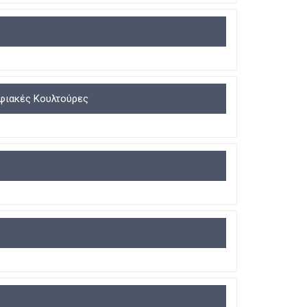
R
I
R
I
G
I
G
G
G
G
E
G
E
R
E
R
R
ηφιακές Κουλτούρες