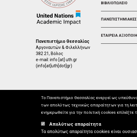
ΒΙΒΛΙΟΠΩΛΕΙΟ
ΠΑΝΕΠΙΣΤΗΜΙΑΚΕΣ
ΕΤΑΙΡΕΙΑ ΑΞΙΟΠΟΙ
Πανεπιστήμιο Θεσσαλίας
Αργοναυτών & Φιλελλήνων
382 21, Βόλος
e-mail:
info
[at]
uth.gr
(info[at]uth[dot]gr)
Το Πανεπιστήμιο Θεσσαλίας ενεργεί ως υπεύθυν
των απολύτως τεχνικώς απαραίτητων για τη λειτ
ενημερωθείτε για την πολιτική cookies επίλέξτε 
info
[at]
uth.gr
(Επικοιν
Απολύτως απαραίτητα
Τα απολύτως απαραίτητα cookies είναι ουσιασ