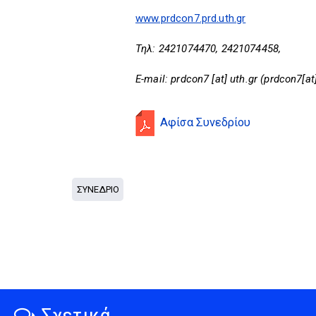
www.prdcon7.prd.uth.gr
Τηλ: 2421074470, 2421074458,
E-mail:
prdcon7
[at]
uth.gr
(prdcon7[at]
Αφίσα Συνεδρίου
ΣΥΝΕΔΡΙΟ
Σχετικά