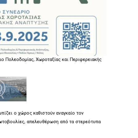
R
I
R
I
G
I
G
G
G
G
E
G
E
R
E
R
R
ιο Πολεοδομίας, Χωροταξίας και Περιφερειακής
7ο Πανελλήνιο
Ανάπτυξης
τωπίζει ο χώρος καθιστούν αναγκαίο τον
ρωτοβουλίες, απελευθέρωση από τα στερεότυπα