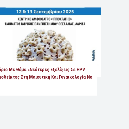
δριο Με Θέμα «Νεότερες Εξελίξεις Σε HPV
Βιοδείκτες Στη Μαιευτική Και Γυναικολογία Νο