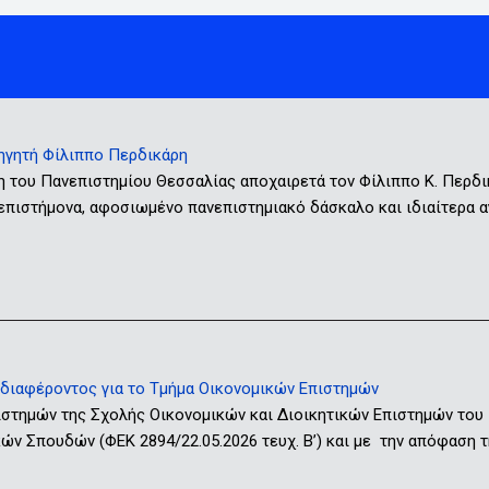
ηγητή Φίλιππο Περδικάρη
η του Πανεπιστημίου Θεσσαλίας αποχαιρετά τον Φίλιππο Κ. Περδ
 επιστήμονα, αφοσιωμένο πανεπιστημιακό δάσκαλο και ιδιαίτερα
ιαφέροντος για το Τμήμα Οικονομικών Επιστημών
ιστημών της Σχολής Οικονομικών και Διοικητικών Επιστημών του
ν Σπουδών (ΦΕΚ 2894/22.05.2026 τευχ. Β’) και με την απόφαση τ