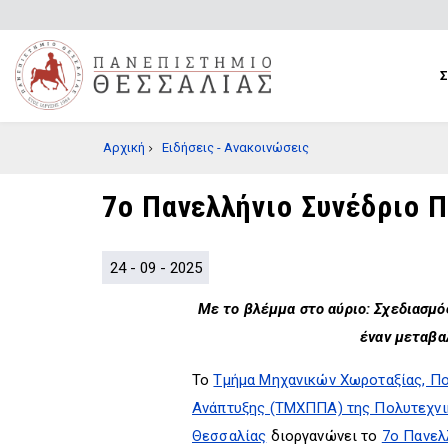
Παράκαμψη
προς
το
κυρίως
περιεχόμενο
BREADCRUMB
Αρχική
Ειδήσεις - Ανακοινώσεις
7ο Πανελλήνιο Συνέδριο 
24 - 09 - 2025
Με το βλέμμα στο αύριο: Σχεδιασμός
έναν μεταβα
Το
Τμήμα Μηχανικών Χωροταξίας, Πο
Ανάπτυξης (ΤΜΧΠΠΑ) της Πολυτεχνι
Θεσσαλίας
διοργανώνει το
7ο Πανελ