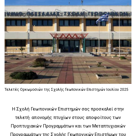
D
O
D
O
W
O
W
N
W
N
T
N
T
R
T
R
I
R
I
G
I
G
G
G
G
E
G
E
R
E
R
R
Τελετές Ορκωμοσιών της Σχολής Γεωπονικών Επιστημών Ιουλίου 2025
Η Σχολή Γεωπονικών Επιστημών σας προσκαλεί στην
τελετή· απονομής πτυχίων στους αποφοίτους των
Προπτυχιακών Προγραμμάτων και των Μεταπτυχιακών
Προγραμμάτων της Σχολής Γεωπονικών Επιστήμων του