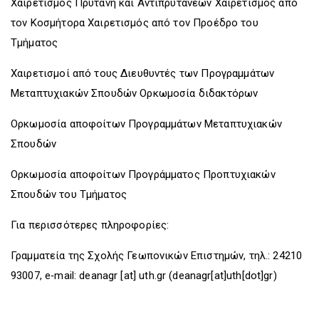
Χαιρετισμός Πρύτανη και Αντιπρυτάνεων Χαιρετισμός από
τον Κοσμήτορα Χαιρετισμός από τον Προέδρο του
Τμήματος
Χαιρετισμοί από τους Διευθυντές των Προγραμμάτων
Μεταπτυχιακών Σπουδών Ορκωμοσία διδακτόρων
Ορκωμοσία αποφοίτων Προγραμμάτων Μεταπτυχιακών
Σπουδών
Ορκωμοσία αποφοίτων Προγράμματος Προπτυχιακών
Σπουδών του Τμήματος
Για περισσότερες πληροφορίες:
Γραμματεία της Σχολής Γεωπονικών Επιστημών, τηλ.: 24210
93007, e‐mail:
deanagr
[at]
uth.gr
(deanagr[at]uth[dot]gr)