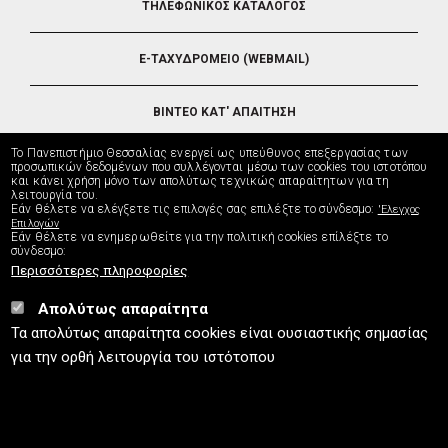
ΤΗΛΕΦΩΝΙΚΟΣ ΚΑΤΑΛΟΓΟΣ
5
E-ΤΑΧΥΔΡΟΜΕΙΟ (WEBMAIL)
ΒΙΝΤΕΟ ΚΑΤ' ΑΠΑΙΤΗΣΗ
Το Πανεπιστήμιο Θεσσαλίας ενεργεί ως υπεύθυνος επεξεργασίας των
ΤΗΛΕΥΠΟΣΤΗΡΙΞΗ
προσωπικών δεδομένων που συλλέγονται μέσω των cookies του ιστοτόπου
και κάνει χρήση μόνο των απολύτως τεχνικώς απαραίτητων για τη
λειτουργία του.
Εάν θέλετε να ελέγξετε τις επιλογές σας επιλέξτε το σύνδεσμο:
'Ελεγχος
ΔΙΕΥΘΥΝΣΗ ΜΗΧΑΝΟΡΓΑΝΩΣΗΣ
Επιλογών
Εάν θέλετε να ενημερωθείτε για την πολιτική cookies επίλέξτε το
σύνδεσμο:
Περισσότερες πληροφορίες
Απολύτως απαραίτητα
UTH.GR © 2026
Τα απολύτως απαραίτητα cookies είναι ουσιαστικής σημασίας
info
[at]
uth.gr
(Επικοινωνία)
⚪
Χάρτης Ιστοτόπου
⚪
Πολιτική Cookies
⚪
για την ορθή λειτουργία του ιστότοπου
Πολιτική Απορρήτου
⚪
Δήλωση Προσβασιμότητας
ISO9001:2015