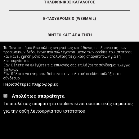
ΤΗΛΕΦΩΝΙΚΟΣ ΚΑΤΑΛΟΓΟΣ
5
E-ΤΑΧΥΔΡΟΜΕΙΟ (WEBMAIL)
ΒΙΝΤΕΟ ΚΑΤ' ΑΠΑΙΤΗΣΗ
Το Πανεπιστήμιο Θεσσαλίας ενεργεί ως υπεύθυνος επεξεργασίας των
ΤΗΛΕΥΠΟΣΤΗΡΙΞΗ
προσωπικών δεδομένων που συλλέγονται μέσω των cookies του ιστοτόπου
και κάνει χρήση μόνο των απολύτως τεχνικώς απαραίτητων για τη
λειτουργία του.
Εάν θέλετε να ελέγξετε τις επιλογές σας επιλέξτε το σύνδεσμο:
'Ελεγχος
ΔΙΕΥΘΥΝΣΗ ΜΗΧΑΝΟΡΓΑΝΩΣΗΣ
Επιλογών
Εάν θέλετε να ενημερωθείτε για την πολιτική cookies επίλέξτε το
σύνδεσμο:
Περισσότερες πληροφορίες
Απολύτως απαραίτητα
UTH.GR © 2026
Τα απολύτως απαραίτητα cookies είναι ουσιαστικής σημασίας
info
[at]
uth.gr
(Επικοινωνία)
⚪
Χάρτης Ιστοτόπου
⚪
Πολιτική Cookies
⚪
για την ορθή λειτουργία του ιστότοπου
Πολιτική Απορρήτου
⚪
Δήλωση Προσβασιμότητας
ISO9001:2015