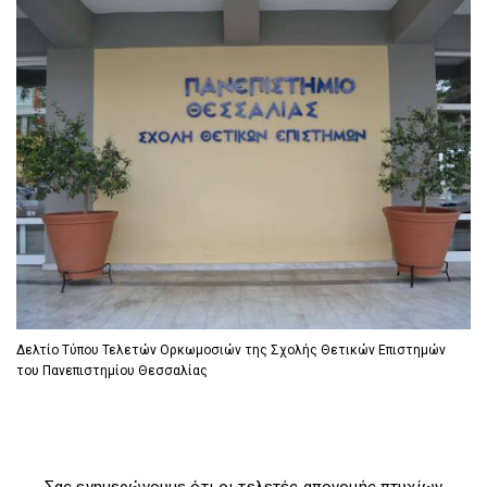
D
O
D
O
W
O
W
N
W
N
T
N
T
R
T
R
I
R
I
G
I
G
G
G
G
E
G
E
R
E
R
R
Δελτίο Τύπου Τελετών Ορκωμοσιών της Σχολής Θετικών Επιστημών
του Πανεπιστημίου Θεσσαλίας
Σας ενημερώνουμε ότι οι τελετές απονομής πτυχίων