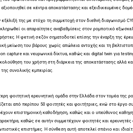
α αξιοποιηθεί σε κέντρα αποκατάστασης και εξειδικευμένες δομέ
ν εξέλιξή της με στόχο τη συμμετοχή στον διεθνή διαγωνισμό C
λοκληρωθεί οι απαραίτητες αναβαθμίσεις στον ρομποτικό εξωσκε
ρήστες. Η φετινή σεζόν σηματοδοτεί επίσης την έναρξη της έρε
ντική μείωση του βάρους χωρίς απώλεια αντοχής και τη βελτιστ
n capture και νευρωνικά δίκτυα, καθώς και digital twin για test
κολούθηση του χρήστη στη διάρκεια της αποκατάστασης αλλά και 
 της συνολικής εμπειρίας.
 HERMES Team
ρη φοιτητική ερευνητική ομάδα στην Ελλάδα στον τομέα της ρομ
ζεται από περίπου 50 φοιτητές και φοιτήτριες, ενώ στο έργο 
ρέχουν επιστημονική καθοδήγηση, καθώς και ο υπεύθυνος καθηγ
αρακτήρα, καθώς σε αυτήν συμμετέχουν φοιτητές και ερευνητές α
θρωπιστικές επιστήμες. Η σύνθεση αυτή αποτελεί σπάνιο και ιδ