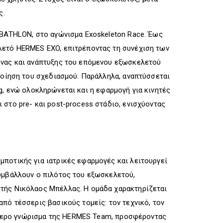
ς.
YBATHLON, στο αγώνισμα Exoskeleton Race. Έως
λετό HERMES EXO, επιτρέποντας τη συνέχιση των
υνας και ανάπτυξης του επόμενου εξωσκελετού
οποίηση του σχεδιασμού. Παράλληλα, αναπτύσσεται
ing, ενώ ολοκληρώνεται και η εφαρμογή για κινητές
στο pre- και post-process στάδιο, ενισχύοντας
ποτικής για ιατρικές εφαρμογές και λειτουργεί
συμβάλλουν ο πιλότος του εξωσκελετού,
ητής Νικόλαος Μπέλλας. Η ομάδα χαρακτηρίζεται
πό τέσσερις βασικούς τομείς: τον τεχνικό, τον
ιαίτερο γνώρισμα της HERMES Team, προσφέροντας