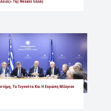
λειας» Της Nexans Ελλάς
ιστήμη, Τα Γεγονότα Και Η Ευρώπη Μίλησαν