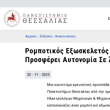
Παράκαμψη
προς
το
κυρίως
περιεχόμενο
BREADCRUMB
Αρχική
Ειδήσεις - Ανακοινώσεις
Ρομποτικός Εξωσκελετός 
Προσφέρει Αυτονομία Σε 
20 - 11 - 2025
Μια καινοτόμα ερευνητική προσπάθει
Πανεπιστήμιο Θεσσαλίας από την ο
Ηλεκτρολόγων Μηχανικών & Μηχανικ
κατασκευάζει έναν ρομποτικό εξωσκε