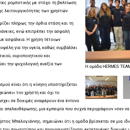
ίες ρομποτικής με στόχο τη βελτίωση
νής λειτουργικότητας των χρηστών.
ζει πλήρως την όρθια στάση και τη
άνειες, ενώ επιτρέπει την ασφαλή
με ασφάλεια. Η χρήση τέτοιων
οφέλη για την υγεία, καθώς συμβάλλει
τικού, ουροποιητικού και
ύει την ψυχολογική ευεξία των
Η ομάδα HERMES TEA
σμού είναι ότι η κίνηση υποστηρίζεται
ηκώνει» τον χρήστη και όχι το
άσχει σε δοκιμές αναφέρουν ένα έντονο
αι απελευθέρωσης, μια εμπειρία που συχνά περιγράφουν «σαν να
τος Μπελογιάννης, σημειώνει ότι η ομάδα βρίσκεται σε μια ιδια
 του πρωτοτύπου και προγραμματίζονται εκτεταμένες δοκιμές με