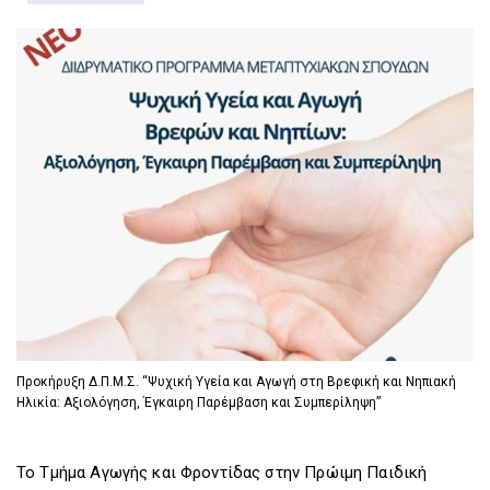
D
O
D
O
W
O
W
N
W
N
T
N
T
R
T
R
I
R
I
G
I
G
G
G
G
E
G
E
R
E
R
R
Προκήρυξη Δ.Π.Μ.Σ. “Ψυχική Υγεία και Αγωγή στη Βρεφική και Νηπιακή
Ηλικία: Αξιολόγηση, Έγκαιρη Παρέμβαση και Συμπερίληψη”
Το Τμήμα Αγωγής και Φροντίδας στην Πρώιμη Παιδική