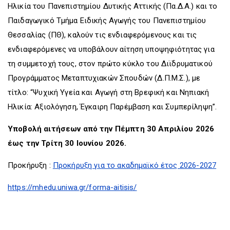
Ηλικία του Πανεπιστημίου Δυτικής Αττικής (Πα.Δ.Α.) και το
Παιδαγωγικό Τμήμα Ειδικής Αγωγής του Πανεπιστημίου
Θεσσαλίας (ΠΘ), καλούν τις ενδιαφερόμενους και τις
ενδιαφερόμενες να υποβάλουν αίτηση υποψηφιότητας για
τη συμμετοχή τους, στον πρώτο κύκλο του Διϊδρυματικού
Προγράμματος Μεταπτυχιακών Σπουδών (Δ.Π.Μ.Σ.), με
τίτλο: “Ψυχική Υγεία και Αγωγή στη Βρεφική και Νηπιακή
Ηλικία: Αξιολόγηση, Έγκαιρη Παρέμβαση και Συμπερίληψη”.
Υποβολή αιτήσεων από
την Πέμπτη 30 Απριλίου 2026
έως την Τρίτη 30 Ιουνίου 2026.
Προκήρυξη :
Προκήρυξη για το ακαδημαϊκό έτος 2026-2027
https://mhedu.uniwa.gr/forma-aitisis/