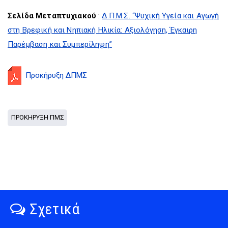
Σελίδα Μεταπτυχιακού
:
Δ.Π.Μ.Σ. “Ψυχική Υγεία και Αγωγή
στη Βρεφική και Νηπιακή Ηλικία: Αξιολόγηση, Έγκαιρη
Παρέμβαση και Συμπερίληψη”
Προκήρυξη ΔΠΜΣ
ΠΡΟΚΗΡΥΞΗ ΠΜΣ
Σχετικά