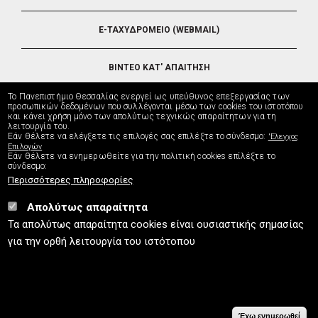
E-ΤΑΧΥΔΡΟΜΕΙΟ (WEBMAIL)
ΒΙΝΤΕΟ ΚΑΤ' ΑΠΑΙΤΗΣΗ
Το Πανεπιστήμιο Θεσσαλίας ενεργεί ως υπεύθυνος επεξεργασίας των
ΤΗΛΕΥΠΟΣΤΗΡΙΞΗ
προσωπικών δεδομένων που συλλέγονται μέσω των cookies του ιστοτόπου
και κάνει χρήση μόνο των απολύτως τεχνικώς απαραίτητων για τη
λειτουργία του.
Εάν θέλετε να ελέγξετε τις επιλογές σας επιλέξτε το σύνδεσμο:
'Ελεγχος
ΔΙΕΥΘΥΝΣΗ ΜΗΧΑΝΟΡΓΑΝΩΣΗΣ
Επιλογών
Εάν θέλετε να ενημερωθείτε για την πολιτική cookies επίλέξτε το
σύνδεσμο:
Περισσότερες πληροφορίες
Απολύτως απαραίτητα
UTH.GR © 2026
Τα απολύτως απαραίτητα cookies είναι ουσιαστικής σημασίας
info
[at]
uth.gr
(Επικοινωνία)
⚪
Χάρτης Ιστοτόπου
⚪
Πολιτική Cookies
⚪
για την ορθή λειτουργία του ιστότοπου
Πολιτική Απορρήτου
⚪
Δήλωση Προσβασιμότητας
ISO9001:2015
Έχω ενημερωθεί