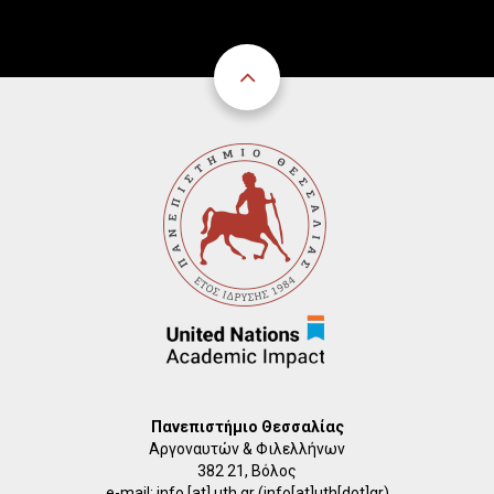
Πανεπιστήμιο Θεσσαλίας
Αργοναυτών & Φιλελλήνων
382 21, Βόλος
e-mail:
info
[at]
uth.gr
(info[at]uth[dot]gr)