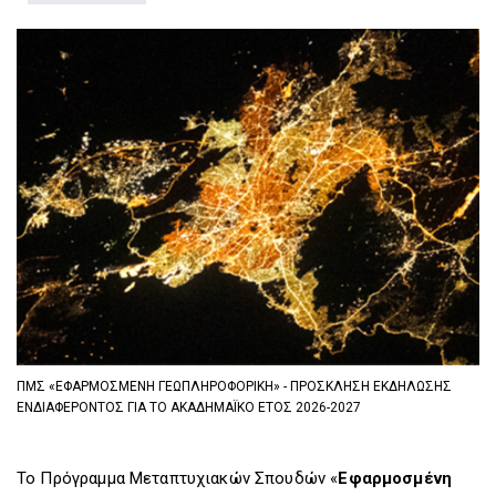
D
O
D
O
W
O
W
N
W
N
T
N
T
R
T
R
I
R
I
G
I
G
G
G
G
E
G
E
R
E
R
R
ΠΜΣ «ΕΦΑΡΜΟΣΜΕΝΗ ΓΕΩΠΛΗΡΟΦΟΡΙΚΗ» - ΠΡΟΣΚΛΗΣΗ ΕΚΔΗΛΩΣΗΣ
ΕΝΔΙΑΦΕΡΟΝΤΟΣ ΓΙΑ ΤΟ ΑΚΑΔΗΜΑΪΚΟ ΕΤΟΣ 2026-2027
Το Πρόγραμμα Μεταπτυχιακών Σπουδών «
Εφαρμοσμένη