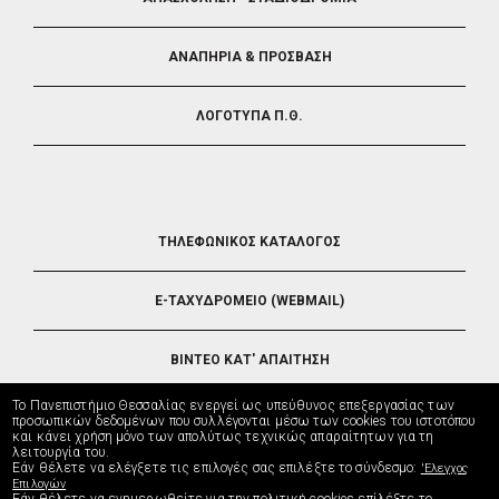
ΑΝΑΠΗΡΙΑ & ΠΡΟΣΒΑΣΗ
ΛΟΓΟΤΥΠΑ Π.Θ.
FOOTER
ΤΗΛΕΦΩΝΙΚΟΣ ΚΑΤΑΛΟΓΟΣ
5
E-ΤΑΧΥΔΡΟΜΕΙΟ (WEBMAIL)
ΒΙΝΤΕΟ ΚΑΤ' ΑΠΑΙΤΗΣΗ
Το Πανεπιστήμιο Θεσσαλίας ενεργεί ως υπεύθυνος επεξεργασίας των
ΤΗΛΕΥΠΟΣΤΗΡΙΞΗ
προσωπικών δεδομένων που συλλέγονται μέσω των cookies του ιστοτόπου
και κάνει χρήση μόνο των απολύτως τεχνικώς απαραίτητων για τη
λειτουργία του.
Εάν θέλετε να ελέγξετε τις επιλογές σας επιλέξτε το σύνδεσμο:
'Ελεγχος
ΔΙΕΥΘΥΝΣΗ ΜΗΧΑΝΟΡΓΑΝΩΣΗΣ
Επιλογών
Εάν θέλετε να ενημερωθείτε για την πολιτική cookies επίλέξτε το