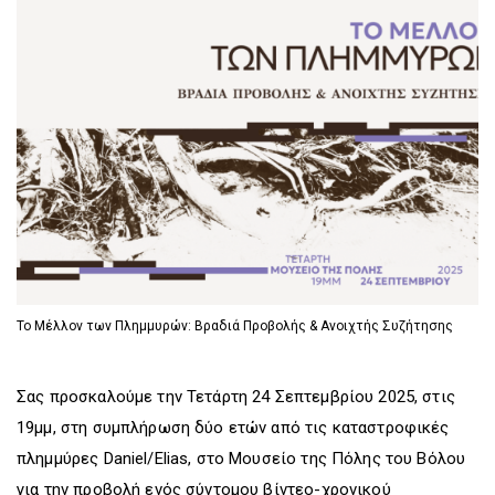
D
O
D
O
W
O
W
N
W
N
T
N
T
R
T
R
I
R
I
G
I
G
G
G
G
E
G
E
R
E
R
R
Το Μέλλον των Πλημμυρών: Βραδιά Προβολής & Ανοιχτής Συζήτησης
Σας προσκαλούμε την Τετάρτη 24 Σεπτεμβρίου 2025, στις
19μμ, στη συμπλήρωση δύο ετών από τις καταστροφικές
πλημμύρες Daniel/Elias, στο Μουσείο της Πόλης του Βόλου
για την προβολή ενός σύντομου βίντεο-χρονικού