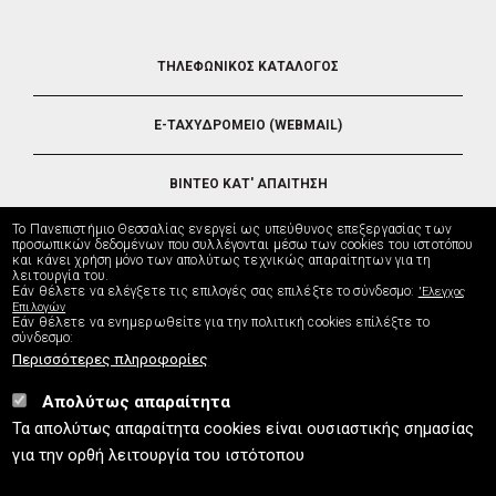
FOOTER
ΤΗΛΕΦΩΝΙΚΟΣ ΚΑΤΑΛΟΓΟΣ
5
E-ΤΑΧΥΔΡΟΜΕΙΟ (WEBMAIL)
ΒΙΝΤΕΟ ΚΑΤ' ΑΠΑΙΤΗΣΗ
Το Πανεπιστήμιο Θεσσαλίας ενεργεί ως υπεύθυνος επεξεργασίας των
ΤΗΛΕΥΠΟΣΤΗΡΙΞΗ
προσωπικών δεδομένων που συλλέγονται μέσω των cookies του ιστοτόπου
και κάνει χρήση μόνο των απολύτως τεχνικώς απαραίτητων για τη
λειτουργία του.
Εάν θέλετε να ελέγξετε τις επιλογές σας επιλέξτε το σύνδεσμο:
'Ελεγχος
ΔΙΕΥΘΥΝΣΗ ΜΗΧΑΝΟΡΓΑΝΩΣΗΣ
Επιλογών
Εάν θέλετε να ενημερωθείτε για την πολιτική cookies επίλέξτε το
σύνδεσμο:
Περισσότερες πληροφορίες
Απολύτως απαραίτητα
UTH.GR © 2026
Τα απολύτως απαραίτητα cookies είναι ουσιαστικής σημασίας
info
[at]
uth.gr
(Επικοινωνία)
⚪
Χάρτης Ιστοτόπου
⚪
Πολιτική Cookies
⚪
για την ορθή λειτουργία του ιστότοπου
Πολιτική Απορρήτου
⚪
Δήλωση Προσβασιμότητας
ISO9001:2015