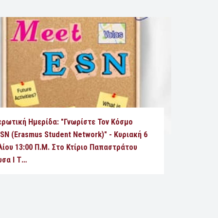
ερωτική Ημερίδα: "Γνωρίστε Τον Κόσμο
SN (Erasmus Student Network)" - Κυριακή 6
λίου 13:00 Π.μ. Στο Κτίριο Παπαστράτου
υσα I Τ…