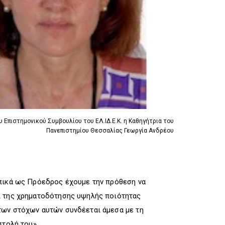
R
I
R
I
G
I
G
G
G
G
E
G
E
R
E
R
R
 Επιστημονικού Συμβουλίου του ΕΛ.ΙΔ.Ε.Κ. η Καθηγήτρια του
Πανεπιστημίου Θεσσαλίας Γεωργία Ανδρέου
ωπικά ως Πρόεδρος έχουμε την πρόθεση να
αι της χρηματοδότησης υψηλής ποιότητας
των στόχων αυτών συνδέεται άμεσα με τη
στολή του».