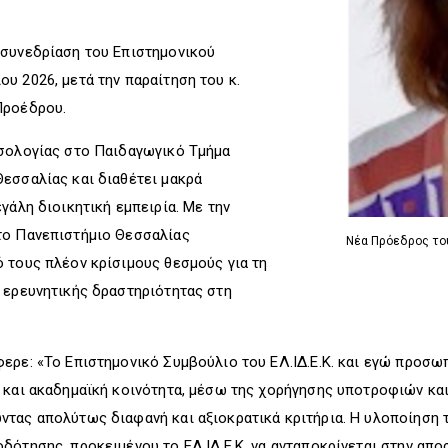
 συνεδρίαση του Επιστημονικού
υ 2026, μετά την παραίτηση του κ.
 Προέδρου.
σσολογίας στο Παιδαγωγικό Τμήμα
εσσαλίας και διαθέτει μακρά
γάλη διοικητική εμπειρία. Με την
το Πανεπιστήμιο Θεσσαλίας
Νέα Πρόεδρος του
 τους πλέον κρίσιμους θεσμούς για τη
 ερευνητικής δραστηριότητας στη
ερε: «Το Επιστημονικό Συμβούλιο του ΕΛ.ΙΔ.Ε.Κ. και εγώ προσ
ή και ακαδημαϊκή κοινότητα, μέσω της χορήγησης υποτροφιών κ
ντας απολύτως διαφανή και αξιοκρατικά κριτήρια. Η υλοποίηση 
δότησης, προκειμένου το ΕΛ.ΙΔ.Ε.Κ. να ανταποκρίνεται στην απο