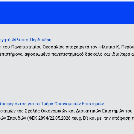
ηγητή Φίλιππο Περδικάρη
η του Πανεπιστημίου Θεσσαλίας αποχαιρετά τον Φίλιππο Κ. Περδ
 επιστήμονα, αφοσιωμένο πανεπιστημιακό δάσκαλο και ιδιαίτερα
ιαφέροντος για το Τμήμα Οικονομικών Επιστημών
ιστημών της Σχολής Οικονομικών και Διοικητικών Επιστημών του
ν Σπουδών (ΦΕΚ 2894/22.05.2026 τευχ. Β’) και με την απόφαση τ