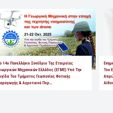
ο 14ο Πανελλήνιο Συνέδριο Της Εταιρείας
Ενημ
εωργικών Μηχανικών Ελλάδος (ΕΓΜΕ) Υπό Την
Του E
ιγίδα Του Τμήματος Γεωπονίας Φυτικής
Απρι
αραγωγής & Αγροτικού Περ…
Αίθο