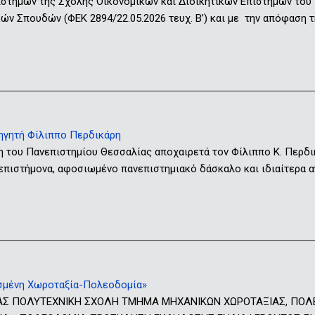
ιστημών της Σχολής Οικονομικών και Διοικητικών Επιστημών του
ν Σπουδών (ΦΕΚ 2894/22.05.2026 τευχ. Β’) και με την απόφαση τ
ηγητή Φίλιππο Περδικάρη
η του Πανεπιστημίου Θεσσαλίας αποχαιρετά τον Φίλιππο Κ. Περδ
 επιστήμονα, αφοσιωμένο πανεπιστημιακό δάσκαλο και ιδιαίτερα
μένη Χωροταξία-Πολεοδομία»
ΑΣ ΠΟΛΥΤΕΧΝΙΚΗ ΣΧΟΛΗ ΤΜΗΜΑ ΜΗΧΑΝΙΚΩΝ ΧΩΡΟΤΑΞΙΑΣ, ΠΟΛ