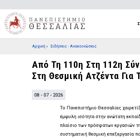
Παράκαμψη
προς
το
κυρίως
περιεχόμενο
BREADCRUMB
Αρχική
Ειδήσεις - Ανακοινώσεις
Από Τη 110η Στη 112η Σύ
Στη Θεσμική Ατζέντα Για 
08 - 07 - 2026
Το Πανεπιστήμιο Θεσσαλίας χαιρετίζ
έμφυλη ισότητα στην ανώτατη εκπαί
πλαίσιο των πρόσφατων εργασιών τ
συστηματική θεσμική επεξεργασία πο