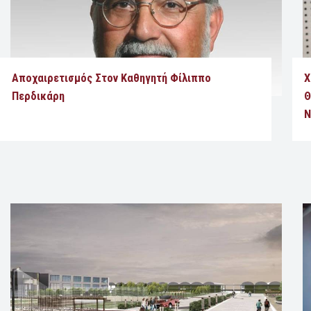
Αποχαιρετισμός Στον Καθηγητή Φίλιππο
Χ
Περδικάρη
Θ
Ν