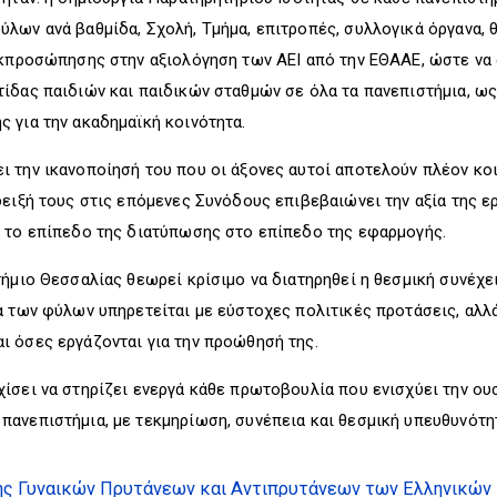
λων ανά βαθμίδα, Σχολή, Τμήμα, επιτροπές, συλλογικά όργανα, 
εκπροσώπησης στην αξιολόγηση των ΑΕΙ από την ΕΘΑΑΕ, ώστε να
ίδας παιδιών και παιδικών σταθμών σε όλα τα πανεπιστήμια, ω
 για την ακαδημαϊκή κοινότητα.
 την ικανοποίησή του που οι άξονες αυτοί αποτελούν πλέον κο
δειξή τους στις επόμενες Συνόδους επιβεβαιώνει την αξία της ερ
ό το επίπεδο της διατύπωσης στο επίπεδο της εφαρμογής.
τήμιο Θεσσαλίας θεωρεί κρίσιμο να διατηρηθεί η θεσμική συνέχε
α των φύλων υπηρετείται με εύστοχες πολιτικές προτάσεις, αλλά
ι όσες εργάζονται για την προώθησή της.
ίσει να στηρίζει ενεργά κάθε πρωτοβουλία που ενισχύει την ουσ
ανεπιστήμια, με τεκμηρίωση, συνέπεια και θεσμική υπευθυνότη
ης Γυναικών Πρυτάνεων και Αντιπρυτάνεων των Ελληνικών