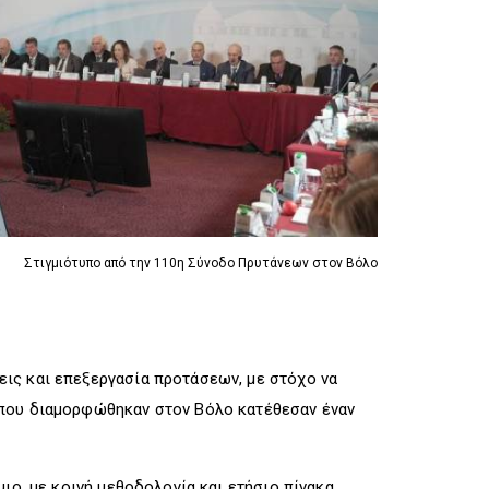
R
I
R
I
G
I
G
G
G
G
E
G
E
R
E
R
R
Στιγμιότυπο από την 110η Σύνοδο Πρυτάνεων στον Βόλο
ις και επεξεργασία προτάσεων, με στόχο να
 που διαμορφώθηκαν στον Βόλο κατέθεσαν έναν
ιο, με κοινή μεθοδολογία και ετήσιο πίνακα