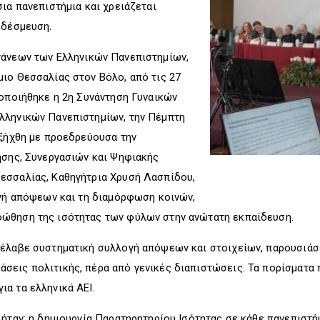
ια πανεπιστήμια και χρειάζεται
 δέσμευση.
άνεων των Ελληνικών Πανεπιστημίων,
ιο Θεσσαλίας στον Βόλο, από τις 27
τοποιήθηκε η 2η Συνάντηση Γυναικών
λληνικών Πανεπιστημίων, την Πέμπτη
εξήχθη με προεδρεύουσα την
ησης, Συνεργασιών και Ψηφιακής
εσσαλίας, Καθηγήτρια Χρυσή Λασπίδου,
αγή απόψεων και τη διαμόρφωση κοινών,
ώθηση της ισότητας των φύλων στην ανώτατη εκπαίδευση.
ιέλαβε συστηματική συλλογή απόψεων και στοιχείων, παρουσιάσε
σεις πολιτικής, πέρα από γενικές διαπιστώσεις. Τα πορίσματα
ια τα ελληνικά ΑΕΙ.
 ήταν: η δημιουργία Παρατηρητηρίου Ισότητας σε κάθε πανεπιστήμ