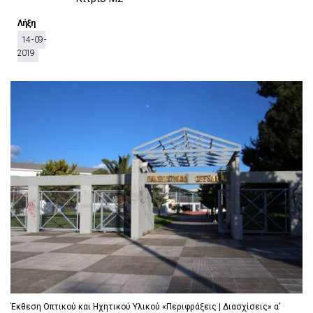
D
O
D
O
W
O
Λήξη
W
N
W
14 - 09 -
N
T
N
2019
T
R
T
R
I
R
I
G
I
G
G
G
G
E
G
E
R
E
R
R
Έκθεση Οπτικού και Ηχητικού Υλικού «Περιφράξεις | Διασχίσεις» α’