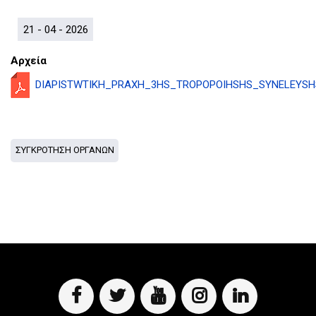
D
O
D
O
W
O
21 - 04 - 2026
W
N
W
N
T
N
Αρχεία
T
R
T
R
I
R
DIAPISTWTIKH_PRAXH_3HS_TROPOPOIHSHS_SYNELEYSHS
I
G
I
G
G
G
G
E
G
E
R
E
R
R
ΣΥΓΚΡΟΤΗΣΗ ΟΡΓΑΝΩΝ