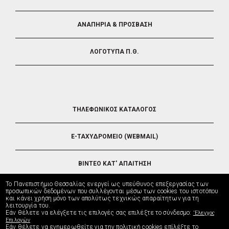
ΑΝΑΠΗΡΙΑ & ΠΡΟΣΒΑΣΗ
ΛΟΓΟΤΥΠΑ Π.Θ.
FOOTER
ΤΗΛΕΦΩΝΙΚΟΣ ΚΑΤΑΛΟΓΟΣ
5
E-ΤΑΧΥΔΡΟΜΕΙΟ (WEBMAIL)
ΒΙΝΤΕΟ ΚΑΤ' ΑΠΑΙΤΗΣΗ
Το Πανεπιστήμιο Θεσσαλίας ενεργεί ως υπεύθυνος επεξεργασίας των
ΤΗΛΕΥΠΟΣΤΗΡΙΞΗ
προσωπικών δεδομένων που συλλέγονται μέσω των cookies του ιστοτόπου
και κάνει χρήση μόνο των απολύτως τεχνικώς απαραίτητων για τη
λειτουργία του.
Εάν θέλετε να ελέγξετε τις επιλογές σας επιλέξτε το σύνδεσμο:
'Ελεγχος
ΔΙΕΥΘΥΝΣΗ ΜΗΧΑΝΟΡΓΑΝΩΣΗΣ
Επιλογών
Εάν θέλετε να ενημερωθείτε για την πολιτική cookies επίλέξτε το