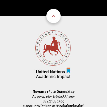
Πανεπιστήμιο Θεσσαλίας
Αργοναυτών & Φιλελλήνων
382 21, Βόλος
e-mail:
info
[at]
uth.gr
(info[at]uth[dot]gr)