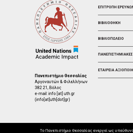
FOOTER
ΕΠΙΤΡΟΠΗ ΕΡΕΥΝΩ
2
ΒΙΒΛΙΟΘΗΚΗ
ΒΙΒΛΙΟΠΩΛΕΙΟ
ΠΑΝΕΠΙΣΤΗΜΙΑΚΕΣ
ΕΤΑΙΡΕΙΑ ΑΞΙΟΠΟΙ
Πανεπιστήμιο Θεσσαλίας
Αργοναυτών & Φιλελλήνων
382 21, Βόλος
e-mail:
info
[at]
uth.gr
(info[at]uth[dot]gr)
Το Πανεπιστήμιο Θεσσαλίας ενεργεί ως υπεύθυν