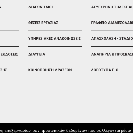
FOOTER
FOOTER
Ν
ΔΙΑΓΩΝΙΣΜΟΙ
ΑΣΥΓΧΡΟΝΗ ΤΗΛΕΚΠΑ
3
4
ΘΕΣΕΙΣ ΕΡΓΑΣΙΑΣ
ΓΡΑΦΕΙΟ ΔΙΑΜΕΣΟΛΑΒ
ΥΠΗΡΕΣΙΑΚΕΣ ΑΝΑΚΟΙΝΩΣΕΙΣ
ΑΠΑΣΧΟΛΗΣΗ - ΣΤΑΔΙ
 ΕΚΔΟΣΕΙΣ
ΔΙΑΥΓΕΙΑ
ΑΝΑΠΗΡΙΑ & ΠΡΟΣΒΑΣ
ΗΣΗΣ
ΚΟΙΝΟΠΟΙΗΣΗ ΔΡΑΣΕΩΝ
ΛΟΓΟΤΥΠΑ Π.Θ.
ος επεξεργασίας των προσωπικών δεδομένων που συλλέγονται μέσω τω