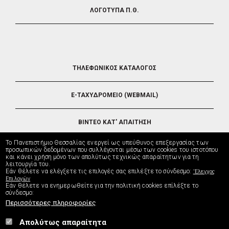
ΛΟΓΟΤΥΠΑ Π.Θ.
FOOTER
ΤΗΛΕΦΩΝΙΚΟΣ ΚΑΤΑΛΟΓΟΣ
5
E-ΤΑΧΥΔΡΟΜΕΙΟ (WEBMAIL)
ΒΙΝΤΕΟ ΚΑΤ' ΑΠΑΙΤΗΣΗ
Το Πανεπιστήμιο Θεσσαλίας ενεργεί ως υπεύθυνος επεξεργασίας των
ΤΗΛΕΥΠΟΣΤΗΡΙΞΗ
προσωπικών δεδομένων που συλλέγονται μέσω των cookies του ιστοτόπου
και κάνει χρήση μόνο των απολύτως τεχνικώς απαραίτητων για τη
λειτουργία του.
Εάν θέλετε να ελέγξετε τις επιλογές σας επιλέξτε το σύνδεσμο:
'Ελεγχος
ΔΙΕΥΘΥΝΣΗ ΜΗΧΑΝΟΡΓΑΝΩΣΗΣ
Επιλογών
Εάν θέλετε να ενημερωθείτε για την πολιτική cookies επίλέξτε το
σύνδεσμο:
Περισσότερες πληροφορίες
Απολύτως απαραίτητα