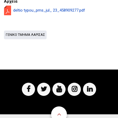
Αρχεία
D
O
D
O
W
O
deltio typou_pms_jul_ 23_458909277.pdf
W
N
W
N
T
N
T
R
T
R
I
R
I
G
I
ΓΕΝΙΚΟ ΤΜΗΜΑ ΛΑΡΙΣΑΣ
G
G
G
G
E
G
E
R
E
R
R