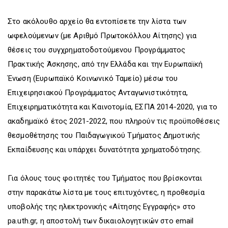
D
O
D
O
W
O
Στο ακόλουθο αρχείο θα εντοπίσετε την λίστα των
W
N
W
N
T
N
ωφελούμενων (με Αριθμό Πρωτοκόλλου Αίτησης) για
T
R
T
θέσεις του συγχρηματοδοτούμενου Προγράμματος
R
I
R
Πρακτικής Άσκησης, από την Ελλάδα και την Ευρωπαϊκή
I
G
I
G
G
G
Ένωση (Ευρωπαϊκό Κοινωνικό Ταμείο) μέσω του
G
E
G
Επιχειρησιακού Προγράμματος Ανταγωνιστικότητα,
E
R
E
R
R
Επιχειρηματικότητα και Καινοτομία, ΕΣΠΑ 2014-2020, για το
ακαδημαϊκό έτος 2021-2022, που πληρούν τις προϋποθέσεις
θεσμοθέτησης του Παιδαγωγικού Τμήματος Δημοτικής
Εκπαίδευσης και υπάρχει δυνατότητα χρηματοδότησης.
Για όλους τους φοιτητές του Τμήματος που βρίσκονται
στην παρακάτω λίστα με τους επιτυχόντες, η προθεσμία
υποβολής της ηλεκτρονικής «Αίτησης Εγγραφής» στο
pa.uth.gr, η αποστολή των δικαιολογητικών στο email