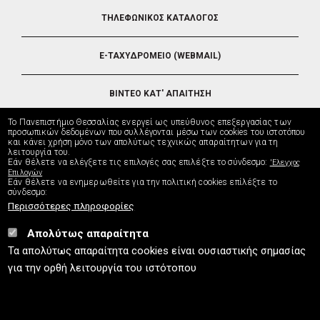
FOOTER
ΤΗΛΕΦΩΝΙΚΟΣ ΚΑΤΑΛΟΓΟΣ
5
E-ΤΑΧΥΔΡΟΜΕΙΟ (WEBMAIL)
ΒΙΝΤΕΟ ΚΑΤ' ΑΠΑΙΤΗΣΗ
Το Πανεπιστήμιο Θεσσαλίας ενεργεί ως υπεύθυνος επεξεργασίας των
ΤΗΛΕΥΠΟΣΤΗΡΙΞΗ
προσωπικών δεδομένων που συλλέγονται μέσω των cookies του ιστοτόπου
και κάνει χρήση μόνο των απολύτως τεχνικώς απαραίτητων για τη
λειτουργία του.
Εάν θέλετε να ελέγξετε τις επιλογές σας επιλέξτε το σύνδεσμο:
'Ελεγχος
ΔΙΕΥΘΥΝΣΗ ΜΗΧΑΝΟΡΓΑΝΩΣΗΣ
Επιλογών
Εάν θέλετε να ενημερωθείτε για την πολιτική cookies επίλέξτε το
σύνδεσμο:
Περισσότερες πληροφορίες
Απολύτως απαραίτητα
UTH.GR © 2026
Τα απολύτως απαραίτητα cookies είναι ουσιαστικής σημασίας
info
[at]
uth.gr
(Επικοινωνία)
⚪
Χάρτης Ιστοτόπου
⚪
Πολιτική Cookies
⚪
για την ορθή λειτουργία του ιστότοπου
Πολιτική Απορρήτου
⚪
Δήλωση Προσβασιμότητας
ISO9001:2015