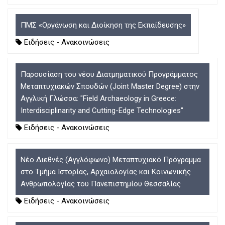
D
O
D
O
W
O
W
N
W
ΠΜΣ «Οργάνωση και Διοίκηση της Εκπαίδευσης»
N
T
N
Ειδήσεις - Ανακοινώσεις
T
R
T
R
I
R
I
G
I
Παρουσίαση του νέου Διατμηματικού Προγράμματος
G
G
G
G
E
G
Μεταπτυχιακών Σπουδών (Joint Master Degree) στην
E
R
E
Αγγλική Γλώσσα: "Field Archaeology in Greece:
R
R
Interdisciplinarity and Cutting-Edge Technologies"
Ειδήσεις - Ανακοινώσεις
Νέο Διεθνές (Αγγλόφωνο) Μεταπτυχιακό Πρόγραμμα
στο Τμήμα Ιστορίας, Αρχαιολογίας και Κοινωνικής
Ανθρωπολογίας του Πανεπιστημίου Θεσσαλίας
Ειδήσεις - Ανακοινώσεις