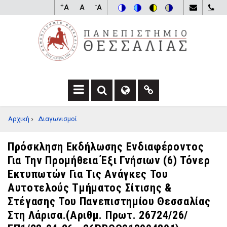
Παράκαμψη
+
-
A
A
A
προς
Switch
Switch
Switch
Switch
το
to
to
to
to
κυρίως
color
blue
high
soft
περιεχόμενο
theme
theme
visibility
theme
theme
F
F
F
A
A
A
BREADCRUMB
Αρχική
Διαγωνισμοί
-
-
F
S
G
A
E
L
-
Πρόσκληση Εκδήλωσης Ενδιαφέροντος
A
O
L
Για Την Προμήθεια Έξι Γνήσιων (6) Τόνερ
R
B
I
C
E
N
Εκτυπωτών Για Τις Ανάγκες Του
H
D
K
Αυτοτελούς Τμήματος Σίτισης &
D
R
D
Στέγασης Του Πανεπιστημίου Θεσσαλίας
R
O
R
O
P
O
Στη Λάρισα.(αριθμ. Πρωτ. 26724/26/
P
D
P