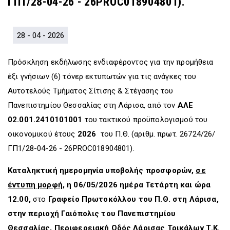
ΓΠ1/28-04-26 - 26PROC018904801).
D
O
D
O
W
O
W
N
W
N
T
N
28 - 04 - 2026
T
R
T
R
I
R
Πρόσκληση εκδήλωσης ενδιαφέροντος για την προμήθεια
I
G
I
G
G
G
έξι γνήσιων (6) τόνερ εκτυπωτών για τις ανάγκες του
G
E
G
Αυτοτελούς Τμήματος Σίτισης & Στέγασης του
E
R
E
Πανεπιστημίου Θεσσαλίας στη Λάρισα, από τον
ΑΛΕ
R
R
02.001.2410101001
του τακτικού προϋπολογισμού του
οικονομικού έτους
2026
του Π.Θ. (αριθμ. πρωτ. 26724/26/
ΓΠ1/28-04-26 - 26PROC018904801).
Καταληκτική ημερομηνία υποβολής προσφορών,
σε
έντυπη μορφή
, η
06/05/2026 ημέρα Τετάρτη και ώρα
12.00,
στο
Γραφείο Πρωτοκόλλου του Π.Θ. στη Λάρισα,
στην περιοχή Γαιόπολις του Πανεπιστημίου
Θεσσαλίας, Περιφερειακή Οδός Λάρισας Τρικάλων Τ.Κ.