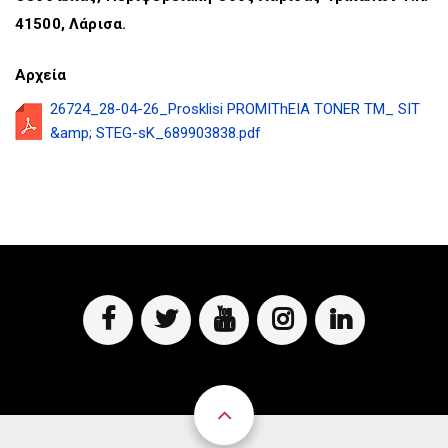
41500, Λάρισα.
Αρχεία
26724_28-04-26_Prosklisi PROMIThEIA TONER TM_ SIT
&amp; STEG-sK_689903838.pdf