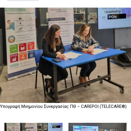
D
O
D
O
W
O
W
N
W
N
T
N
T
R
T
R
I
R
I
G
I
G
G
G
G
E
G
E
R
E
R
R
Υπογραφή Μνημονίου Συνεργασίας ΠΘ – CAREPOI (TELECARE®)