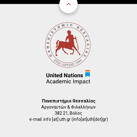
Πανεπιστήμιο Θεσσαλίας
Αργοναυτών & Φιλελλήνων
382 21, Βόλος
e-mail:
info
[at]
uth.gr
(info[at]uth[dot]gr)