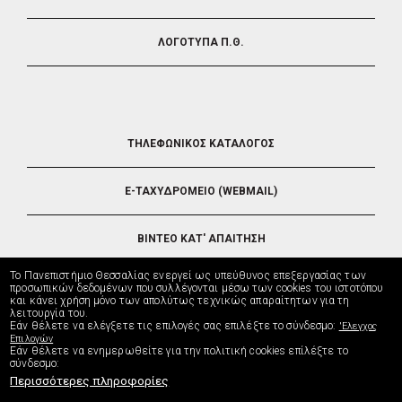
ΛΟΓΟΤΥΠΑ Π.Θ.
FOOTER
ΤΗΛΕΦΩΝΙΚΟΣ ΚΑΤΑΛΟΓΟΣ
5
E-ΤΑΧΥΔΡΟΜΕΙΟ (WEBMAIL)
ΒΙΝΤΕΟ ΚΑΤ' ΑΠΑΙΤΗΣΗ
Το Πανεπιστήμιο Θεσσαλίας ενεργεί ως υπεύθυνος επεξεργασίας των
ΤΗΛΕΥΠΟΣΤΗΡΙΞΗ
προσωπικών δεδομένων που συλλέγονται μέσω των cookies του ιστοτόπου
και κάνει χρήση μόνο των απολύτως τεχνικώς απαραίτητων για τη
λειτουργία του.
Εάν θέλετε να ελέγξετε τις επιλογές σας επιλέξτε το σύνδεσμο:
'Ελεγχος
ΔΙΕΥΘΥΝΣΗ ΜΗΧΑΝΟΡΓΑΝΩΣΗΣ
Επιλογών
Εάν θέλετε να ενημερωθείτε για την πολιτική cookies επίλέξτε το
σύνδεσμο:
Περισσότερες πληροφορίες