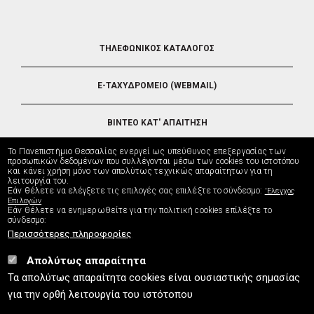
FOOTER
ΤΗΛΕΦΩΝΙΚΟΣ ΚΑΤΑΛΟΓΟΣ
5
E-ΤΑΧΥΔΡΟΜΕΙΟ (WEBMAIL)
ΒΙΝΤΕΟ ΚΑΤ' ΑΠΑΙΤΗΣΗ
Το Πανεπιστήμιο Θεσσαλίας ενεργεί ως υπεύθυνος επεξεργασίας των
ΤΗΛΕΥΠΟΣΤΗΡΙΞΗ
προσωπικών δεδομένων που συλλέγονται μέσω των cookies του ιστοτόπου
και κάνει χρήση μόνο των απολύτως τεχνικώς απαραίτητων για τη
λειτουργία του.
Εάν θέλετε να ελέγξετε τις επιλογές σας επιλέξτε το σύνδεσμο:
'Ελεγχος
ΔΙΕΥΘΥΝΣΗ ΜΗΧΑΝΟΡΓΑΝΩΣΗΣ
Επιλογών
Εάν θέλετε να ενημερωθείτε για την πολιτική cookies επίλέξτε το
σύνδεσμο:
Περισσότερες πληροφορίες
Απολύτως απαραίτητα
UTH.GR © 2026
Τα απολύτως απαραίτητα cookies είναι ουσιαστικής σημασίας
info
[at]
uth.gr
(Επικοινωνία)
⚪
Χάρτης Ιστοτόπου
⚪
Πολιτική Cookies
⚪
για την ορθή λειτουργία του ιστότοπου
Πολιτική Απορρήτου
⚪
Δήλωση Προσβασιμότητας
ISO9001:2015