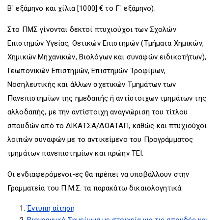
Β΄ εξάμηνο και χίλια [1000] € το Γ΄ εξάμηνο).
Στο ΠΜΣ γίνονται δεκτοί πτυχιούχοι των Σχολών
Επιστημών Υγείας, Θετικών Επιστημών (Τμήματα Χημικών,
Χημικών Μηχανικών, Βιολόγων και συναφών ειδικοτήτων),
Γεωπονικών Επιστημών, Επιστημών Τροφίμων,
Νοσηλευτικής και άλλων σχετικών Τμημάτων των
Πανεπιστημίων της ημεδαπής ή αντίστοιχων τμημάτων της
αλλοδαπής, με την αντίστοιχη αναγνώριση του τίτλου
σπουδών από το ΔΙΚΑΤΣΑ/ΔΟΑΤΑΠ, καθώς και πτυχιούχοι
λοιπών συναφών με το αντικείμενο του Προγράμματος
τμημάτων πανεπιστημίων και πρώην ΤΕΙ.
Οι ενδιαφερόμενοι-ες θα πρέπει να υποβάλλουν στην
Γραμματεία του Π.Μ.Σ. τα παρακάτω δικαιολογητικά:
Έντυπη αίτηση
Βιογραφικό Σημείωμα με στοιχεία για τις σπουδές και