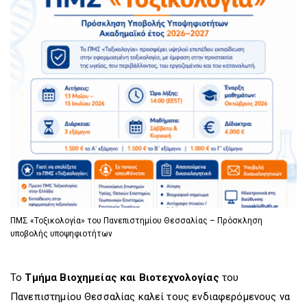
D
O
D
O
W
O
W
N
W
N
T
N
T
R
T
R
I
R
I
G
I
G
G
G
G
E
G
E
R
E
R
R
ΠΜΣ «Τοξικολογία» του Πανεπιστημίου Θεσσαλίας – Πρόσκληση
υποβολής υποψηφιοτήτων
Το
Τμήμα Βιοχημείας και Βιοτεχνολογίας
του
Πανεπιστημίου Θεσσαλίας καλεί τους ενδιαφερόμενους να