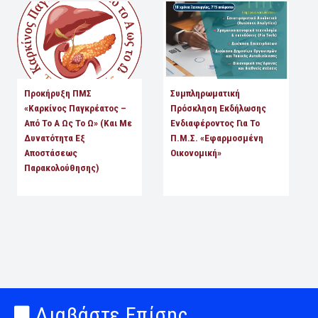
Προκήρυξη ΠΜΣ
Συμπληρωματική
«Καρκίνος Παγκρέατος –
Πρόσκληση Εκδήλωσης
Από Το Α Ως Το Ω» (και Με
Ενδιαφέροντος Για Το
Δυνατότητα Εξ
Π.Μ.Σ. «Εφαρμοσμένη
Αποστάσεως
Οικονομική»
Παρακολούθησης)
Διαβάστε Επίσης