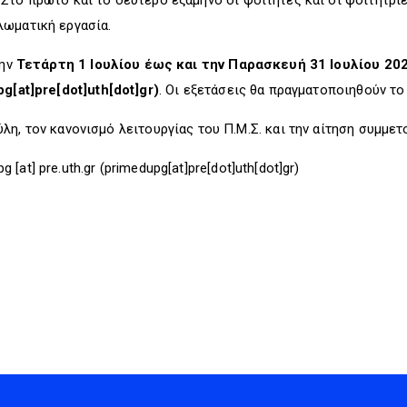
. Στο πρώτο και το δεύτερο εξάμηνο οι φοιτητές και οι φοιτήτρ
λωματική εργασία.
την
Τετάρτη 1 Ιουλίου έως και την Παρασκευή 31 Ιουλίου 20
g[at]pre[dot]uth[dot]gr)
. Οι εξετάσεις θα πραγματοποιηθούν τ
λη, τον κανονισμό λειτουργίας του Π.Μ.Σ. και την αίτηση συμμετ
pg
[at]
pre.uth.gr
(primedupg[at]pre[dot]uth[dot]gr)