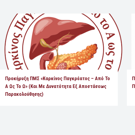
Προκήρυξη ΠΜΣ «Καρκίνος Παγκρέατος – Από Το
Π
Α Ως Το Ω» (και Με Δυνατότητα Εξ Αποστάσεως
Π
Παρακολούθησης)