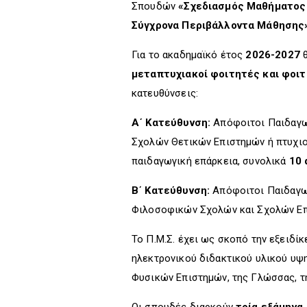
Σπουδών
«Σχεδιασμός Μαθήματος 
Σύγχρονα Περιβάλλοντα Μάθησης
Για το ακαδημαϊκό έτος
2026-2027
θ
μεταπτυχιακοί φοιτητές και φοι
κατευθύνσεις:
Α΄ Κατεύθυνση:
Απόφοιτοι Παιδαγω
Σχολών Θετικών Επιστημών ή πτυχιο
παιδαγωγική επάρκεια, συνολικά
10 
Β΄ Κατεύθυνση:
Απόφοιτοι Παιδαγω
Φιλοσοφικών Σχολών και Σχολών Επ
Το Π.Μ.Σ. έχει ως σκοπό την εξειδί
ηλεκτρονικού διδακτικού υλικού υψ
Φυσικών Επιστημών, της Γλώσσας, τη