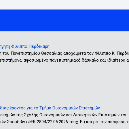
ηγητή Φίλιππο Περδικάρη
η του Πανεπιστημίου Θεσσαλίας αποχαιρετά τον Φίλιππο Κ. Περδ
 επιστήμονα, αφοσιωμένο πανεπιστημιακό δάσκαλο και ιδιαίτερα
ιαφέροντος για το Τμήμα Οικονομικών Επιστημών
ιστημών της Σχολής Οικονομικών και Διοικητικών Επιστημών του
ν Σπουδών (ΦΕΚ 2894/22.05.2026 τευχ. Β’) και με την απόφαση τ