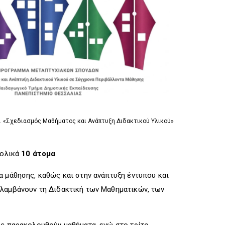
R
I
R
I
G
I
G
G
G
G
E
G
E
R
E
R
R
. «Σχεδιασμός Μαθήματος και Ανάπτυξη Διδακτικού Υλικού»
νολικά
10 άτομα
.
α μάθησης, καθώς και στην ανάπτυξη έντυπου και
ιλαμβάνουν τη Διδακτική των Μαθηματικών, των