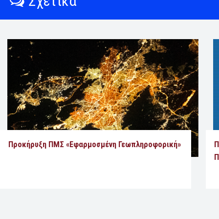
Σχετικά
Προκήρυξη ΠΜΣ «Εφαρμοσμένη Γεωπληροφορική»
Π
Π