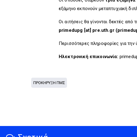
Οι σπουδές διαρκούν
τρία εξάμηνα
εξάμηνο εκπονούν μεταπτυχιακή διπ
Οι αιτήσεις θα γίνονται δεκτές από 
primedupg
[at]
pre.uth.gr
(primedup
Περισσότερες πληροφορίες για την ύ
Ηλεκτρονική επικοινωνία:
primedu
ΠΡΟΚΗΡΥΞΗ ΠΜΣ