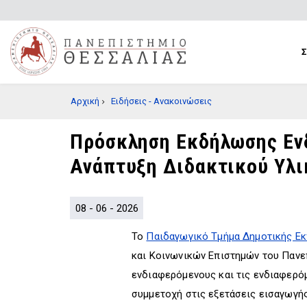
Παράκαμψη
προς
το
κυρίως
περιεχόμενο
BREADCRUMB
Αρχική
Ειδήσεις - Ανακοινώσεις
Πρόσκληση Εκδήλωσης Ενδ
Ανάπτυξη Διδακτικού Υλι
08 - 06 - 2026
Το
Παιδαγωγικό Τμήμα Δημοτικής Ε
και Κοινωνικών Επιστημών του Πανε
ενδιαφερόμενους και τις ενδιαφερό
συμμετοχή στις εξετάσεις εισαγωγ