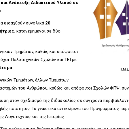
και Ανάπτυξη Διδακτικού Υλικού σε
»
.
α εισαχθούν συνολικά
20
τήτριες
, κατανεμημένοι σε δύο
γικών Τμημάτων, καθώς και απόφοιτοι
ύχοι Πολυτεχνικών Σχολών και ΤΕΙ με
άτομα
.
Π.Μ.Σ
γικών Τμημάτων, άλλων Τμημάτων
ιστημών του Ανθρώπου, καθώς και απόφοιτοι Σχολών ΦΠΨ, συ
κευση στον σχεδιασμό της διδασκαλίας σε σύγχρονα περιβάλλοντ
ηλής ποιότητας. Τα γνωστικά αντικείμενα του Προγράμματος περ
ς Λογοτεχνίας και της Ιστορίας.