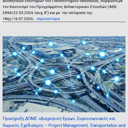
Διοικητικών Επιστημών του Πανεπιστημίου Θεσσαλίας, σύμφωνα με
τον Κανονισμό του Προγράμματος Διδακτορικών Σπουδών (ΦΕΚ
2894/22.05.2026 τευχ. Β’) και με την απόφαση της
18ης/16.07.2026…
περισσότερα
Προκήρυξη ΔΠΜΣ «Διαχείριση Έργων, Συγκοινωνιακός και
Χωρικός Σχεδιασμός – Project Management, Transportation and