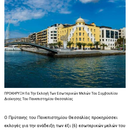
D
O
D
O
W
O
W
N
W
N
T
N
T
R
T
R
I
R
I
G
I
G
G
G
G
E
G
E
R
E
R
R
ΠΡΟΚΗΡΥΞΗ Για Την Εκλογή Των Εσωτερικών Μελών Του Συμβουλίου
Διοίκησης Του Πανεπιστημίου Θεσσαλίας
Ο Πρύτανης του Πανεπιστημίου Θεσσαλίας προκηρύσσει
εκλογές για την ανάδειξη των έξι (6) εσωτερικών μελών του