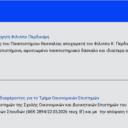
ηγητή Φίλιππο Περδικάρη
η του Πανεπιστημίου Θεσσαλίας αποχαιρετά τον Φίλιππο Κ. Περδ
 επιστήμονα, αφοσιωμένο πανεπιστημιακό δάσκαλο και ιδιαίτερα
ιαφέροντος για το Τμήμα Οικονομικών Επιστημών
ιστημών της Σχολής Οικονομικών και Διοικητικών Επιστημών του
ν Σπουδών (ΦΕΚ 2894/22.05.2026 τευχ. Β’) και με την απόφαση τ