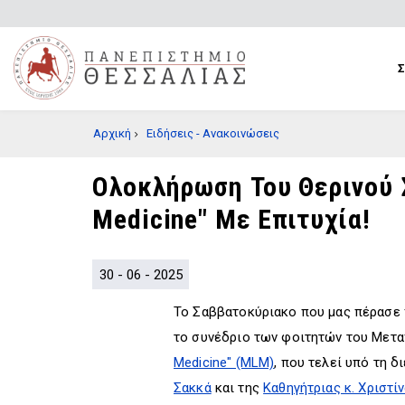
Παράκαμψη
προς
το
κυρίως
περιεχόμενο
BREADCRUMB
Αρχική
Ειδήσεις - Ανακοινώσεις
Ολοκλήρωση Του Θερινού 
Medicine" Με Επιτυχία!
30 - 06 - 2025
Το Σαββατοκύριακο που μας πέρασε 
το συνέδριο των φοιτητών του Μετ
Medicine" (MLM)
, που τελεί υπό τη 
Σακκά
και της
Καθηγήτριας κ. Χριστ