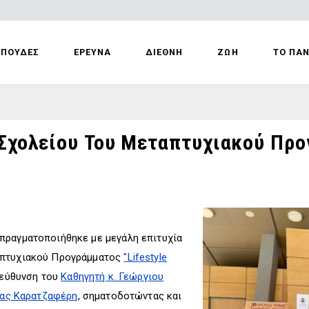
ΣΠΟΥΔΕΣ
ΕΡΕΥΝΑ
ΔΙΕΘΝΗ
ΖΩΗ
ΤΟ ΠΑ
Σχολείου Του Μεταπτυχιακού Προγ
πραγματοποιήθηκε με μεγάλη επιτυχία
απτυχιακού Προγράμματος
"Lifestyle
διεύθυνση του
Καθηγητή κ. Γεώργιου
ίνας Καρατζαφέρη
, σηματοδοτώντας και