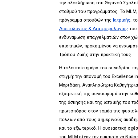
την ολοκλήρωση του Θερινού Σχολεί
σταθμού του προγράμματος. Το MLM, 
πρόγραμμα σπουδών της
Ιατρικής
, τ
Διαιτολογίας & Διατροφολογίας
του 
ενδυνάμωση επαγγελματιών στον χώρ
επιστημών, προκειμένου να ενσωματ
Τρόπου Ζωής στην πρακτική τους.
Η τελευταία ημέρα του συνεδρίου περ
στιγμή: την απονομή του Excellence i
Μαριδάκη, Αναπληρώτρια Καθηγήτρια 
εξαιρετική της συνεισφορά στην κα
της άσκησης και της ιατρικής του τρ
πρωτοπόρος στον τομέα της φυσιολο
πολλών από τους σημερινούς ακαδημ
και το εξωτερικό. Η ουσιαστική σχέ
του MLM είχαν την ευκαιρία να βιώσ