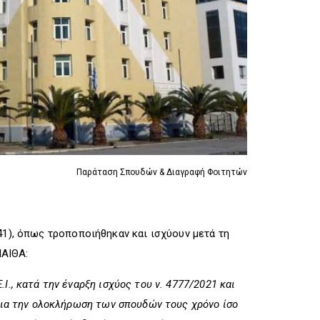
R
I
R
I
G
I
G
G
G
G
E
G
E
R
E
R
R
Παράταση Σπουδών & Διαγραφή Φοιτητών
41), όπως τροποποιήθηκαν και ισχύουν μετά τη
ΠΑΙΘΑ:
., κατά την έναρξη ισχύος του ν. 4777/2021 και
για την ολοκλήρωση των σπουδών τους χρόνο ίσο