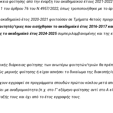
ρκεια φοίτησης
από την έναρξη του ακαδημαϊκού έτους 2021-2022
 1 του άρθρου 76 του Ν.4957/2022, όπως τροποποιήθηκε με το άρ
ο ακαδημαϊκό έτος 2020-2021 φοιτούσαν σε Τμήματα 4ετούς προγ
οιτητές/τριες που εισήχθησαν το ακαδημαϊκό έτος 2016-2017 κα
ς το ακαδημαϊκό έτος 2024-2025
συμπεριλαμβανομένης και της ε
νικής διάρκειας φοίτησης των ανωτέρω φοιτητών/τριών θα πρέ
ώς μερικής φοίτησης ή είχαν ασκήσει το δικαίωμα της διακοπής/
 έχουν εγγραφεί σε προγράμματα σπουδών πρώτου κύκλου μετά από
ι με αναδρομικότητα (π.χ. στο Γ’ εξάμηνο φοίτησης αντί στο Α ε
αξής τους και όχι από το έτος εγγραφής τους.