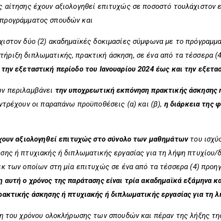
ης αίτησης έχουν αξιολογηθεί επιτυχώς σε ποσοστό τουλάχιστον
 προγράμματος σπουδών και
χιστον δύο (2) ακαδημαϊκές δοκιμασίες σύμφωνα με το πρόγραμμ
ήριξη διπλωματικής, πρακτική άσκηση, σε ένα από τα τέσσερα (
ό την εξεταστική περίοδο του Ιανουαρίου 2024 έως και την εξετ
ών περιλαμβάνει
την υποχρεωτική εκπόνηση πρακτικής άσκησης ή
ντρέχουν οι παραπάνω προϋποθέσεις (α) και (β),
η διάρκεια της φ
έχουν αξιολογηθεί επιτυχώς στο σύνολο των μαθημάτων
του ισχύ
σης ή πτυχιακής ή διπλωματικής εργασίας για τη λήψη πτυχίου
εκ των οποίων στη μία επιτυχώς σε ένα από τα τέσσερα (4) προη
 αυτή ο χρόνος της παράτασης είναι τρία ακαδημαϊκά εξάμηνα 
ρακτικής άσκησης ή πτυχιακής ή διπλωματικής εργασίας για τη 
ση του χρόνου ολοκλήρωσης των σπουδών και πέραν της λήξης τη