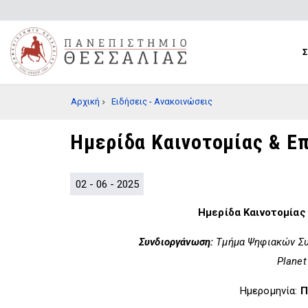
Παράκαμψη
προς
το
κυρίως
περιεχόμενο
BREADCRUMB
Αρχική
Ειδήσεις - Ανακοινώσεις
Ημερίδα Καινοτομίας & Ε
02 - 06 - 2025
Ημερίδα Καινοτομίας
Συνδιοργάνωση:
Τμήμα Ψηφιακών Συ
Planet
Ημερομηνία:
Π