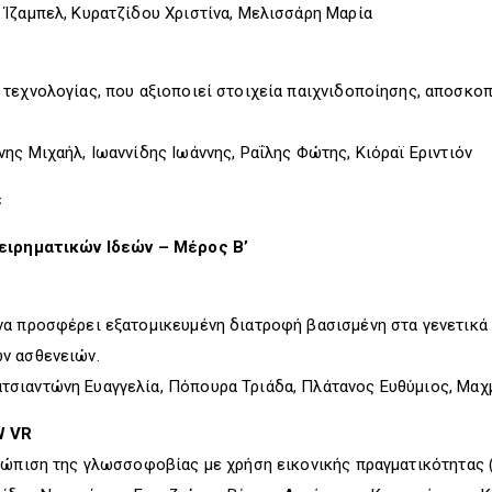
Ίζαμπελ, Κυρατζίδου Χριστίνα, Μελισσάρη Μαρία
τεχνολογίας, που αξιοποιεί στοιχεία παιχνιδοποίησης, αποσκο
ης Μιχαήλ, Ιωαννίδης Ιωάννης, Ραΐλης Φώτης, Κιόραϊ Εριντιόν
έ
χειρηματικών Ιδεών – Μέρος Β’
α προσφέρει εξατομικευμένη διατροφή βασισμένη στα γενετικά χ
ν ασθενειών.
σιαντώνη Ευαγγελία, Πόπουρα Τριάδα, Πλάτανος Ευθύμιος, Μαχ
W VR
τώπιση της γλωσσοφοβίας με χρήση εικονικής πραγματικότητας (V