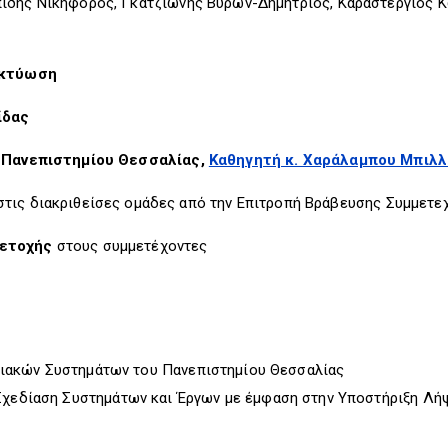
ίδης Νικηφόρος, Γκατζιώνης Βύρων-Δημήτριος, Καραστέργιος Κ
Δικτύωση
ίδας
Πανεπιστημίου Θεσσαλίας,
Καθηγητή κ. Χαράλαμπου Μπιλλ
στις διακριθείσες ομάδες από την Επιτροπή Βράβευσης Συμμετε
μετοχής
στους συμμετέχοντες
ιακών Συστημάτων του Πανεπιστημίου Θεσσαλίας
Σχεδίαση Συστημάτων και Έργων με έμφαση στην Υποστήριξη Λ