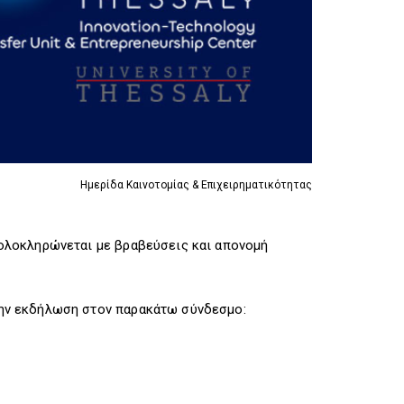
R
I
R
I
G
I
G
G
G
G
E
G
E
R
E
R
R
Ημερίδα Καινοτομίας & Επιχειρηματικότητας
ολοκληρώνεται με βραβεύσεις και απονομή
ην εκδήλωση στον παρακάτω σύνδεσμο: