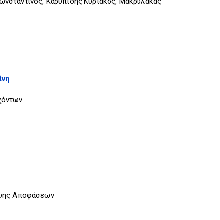
ωνσταντίνος, Καρυπίδης Κυριάκος, Μακρύλακας
ίνη
χόντων
ήψης Αποφάσεων