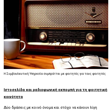
D
O
D
O
W
O
W
N
W
N
T
N
T
R
T
R
I
R
I
G
I
G
G
G
G
E
G
E
R
E
R
R
Η Συμβουλευτική Υπηρεσία συμπράττει με φοιτητές για τους φοιτητές
Ιστοσελίδα και ραδιοφωνική εκπομπή για τη φοιτητική
κοινότητα
Δύο δράσεις με κοινό όνομα και στόχο να κάνουν λίγη