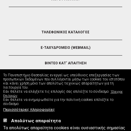
FOOTER
ΤΗΛΕΦΩΝΙΚΟΣ ΚΑΤΑΛΟΓΟΣ
5
E-ΤΑΧΥΔΡΟΜΕΙΟ (WEBMAIL)
ΒΙΝΤΕΟ ΚΑΤ' ΑΠΑΙΤΗΣΗ
Το Πανεπιστήμιο Θεσσαλίας ενεργεί ως υπεύθυνος επεξεργασίας των
ΤΗΛΕΥΠΟΣΤΗΡΙΞΗ
προσωπικών δεδομένων που συλλέγονται μέσω των cookies του ιστοτόπου
και κάνει χρήση μόνο των απολύτως τεχνικώς απαραίτητων για τη
λειτουργία του.
Εάν θέλετε να ελέγξετε τις επιλογές σας επιλέξτε το σύνδεσμο:
'Ελεγχος
ΔΙΕΥΘΥΝΣΗ ΜΗΧΑΝΟΡΓΑΝΩΣΗΣ
Επιλογών
Εάν θέλετε να ενημερωθείτε για την πολιτική cookies επίλέξτε το
σύνδεσμο:
Περισσότερες πληροφορίες
Απολύτως απαραίτητα
UTH.GR © 2026
Τα απολύτως απαραίτητα cookies είναι ουσιαστικής σημασίας
info
[at]
uth.gr
(Επικοινωνία)
⚪
Χάρτης Ιστοτόπου
⚪
Πολιτική Cookies
⚪