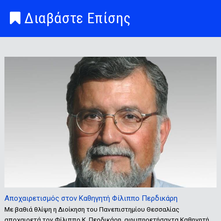
Διαβάστε Επίσης
Αποχαιρετισμός στον Καθηγητή Φίλιππο Περδικάρη
Με βαθιά θλίψη η Διοίκηση του Πανεπιστημίου Θεσσαλίας
αποχαιρετά τον Φίλιππο Κ. Περδικάρη, αφυπηρετήσαντα Καθηγητή