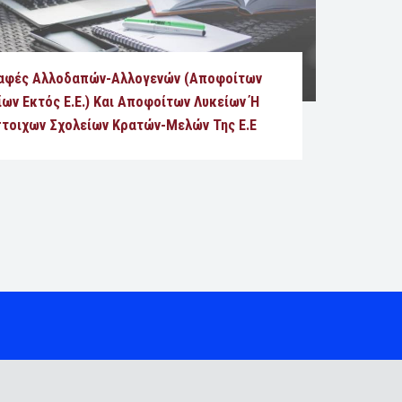
αφές Αλλοδαπών-Αλλογενών (αποφοίτων
ίων Εκτός Ε.Ε.) Και Αποφοίτων Λυκείων Ή
στοιχων Σχολείων Κρατών-Μελών Της Ε.Ε