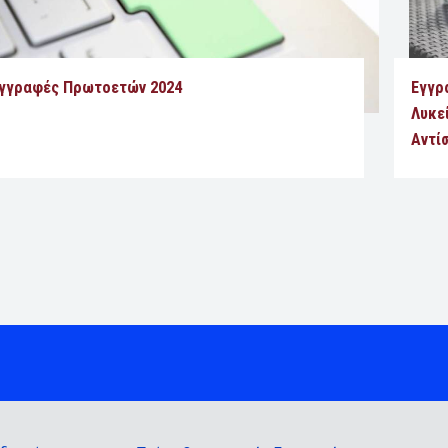
γγραφές Πρωτοετών 2024
Εγγρ
Λυκε
Αντί