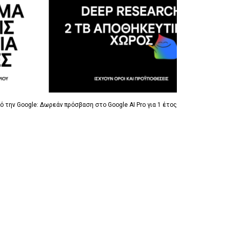
R
I
R
I
G
I
G
G
G
G
E
G
E
R
E
R
R
 την Google: Δωρεάν πρόσβαση στο Google AI Pro για 1 έτος