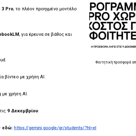
 3 Pro
, το πλέον προηγμένο μοντέλο
tebookLM
, για έρευνα σε βάθος και
ud.
Φοιτητική προσφορά από
ία βίντεο με χρήση AI.
g με χρήση AI.
 τις
9 Δεκεμβρίου
.
ς εδώ:
https://gemini.google/gr/students/?hl=el