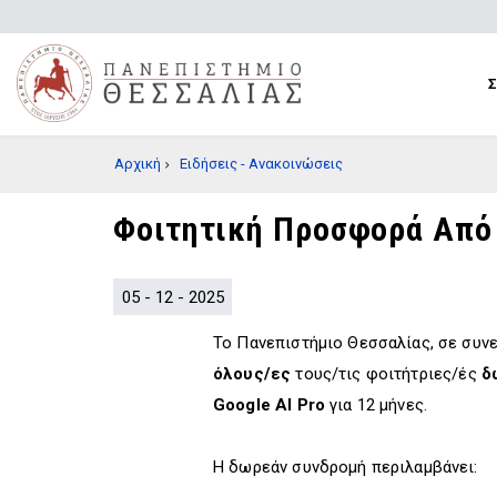
Παράκαμψη
προς
το
κυρίως
περιεχόμενο
BREADCRUMB
Αρχική
Ειδήσεις - Ανακοινώσεις
Φοιτητική Προσφορά Από Τ
05 - 12 - 2025
Το Πανεπιστήμιο Θεσσαλίας, σε συνε
όλους/ες
τους/τις φοιτήτριες/ές
δ
Google AI Pro
για 12 μήνες.
Η δωρεάν συνδρομή περιλαμβάνει: