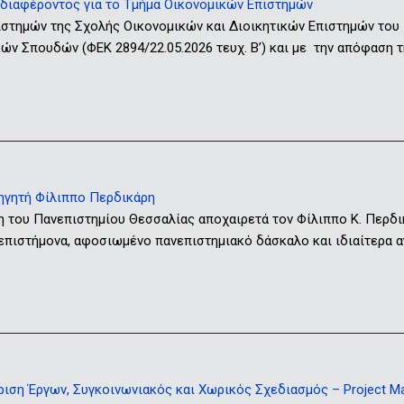
ιαφέροντος για το Τμήμα Οικονομικών Επιστημών
ιστημών της Σχολής Οικονομικών και Διοικητικών Επιστημών του
ν Σπουδών (ΦΕΚ 2894/22.05.2026 τευχ. Β’) και με την απόφαση τ
ηγητή Φίλιππο Περδικάρη
η του Πανεπιστημίου Θεσσαλίας αποχαιρετά τον Φίλιππο Κ. Περδ
 επιστήμονα, αφοσιωμένο πανεπιστημιακό δάσκαλο και ιδιαίτερα
ση Έργων, Συγκοινωνιακός και Χωρικός Σχεδιασμός – Project Mana