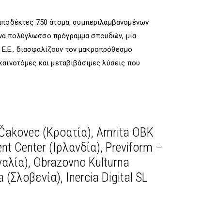
 αποδέκτες 750 άτομα, συμπεριλαμβανομένων
ένα πολύγλωσσο πρόγραμμα σπουδών, μία
ο Ε.Ε., διασφαλίζουν τον μακροπρόθεσμο
καινοτόμες και μεταβιβάσιμες λύσεις που
 Čakovec (Κροατία), Amrita OBK
ent Center (Ιρλανδία), Previform –
γαλία), Obrazovno Kulturna
(Σλοβενία), Inercia Digital SL