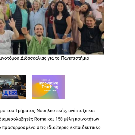
R
I
R
I
G
I
G
G
G
G
E
G
E
R
E
R
R
ινοτόμου Διδασκαλίας για το Πανεπιστήμιο
Ευρωπαϊκό Βρα
Θεσσαλίας
δρο του Τμήματος Νοσηλευτικής, ανέπτυξε και
 διαμεσολαβητές Roma και 158 μέλη κοινοτήτων
ό προσαρμοσμένο στις ιδιαίτερες εκπαιδευτικές