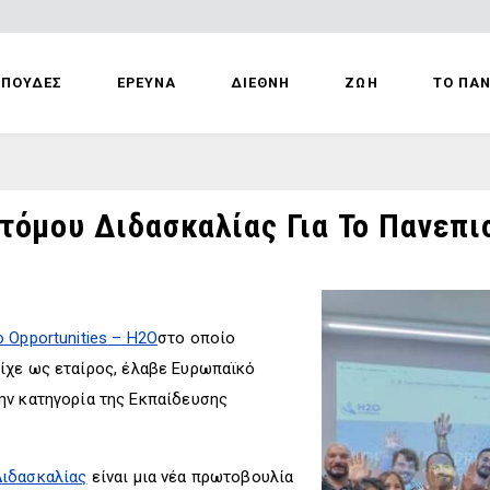
ΣΠΟΥΔΕΣ
ΕΡΕΥΝΑ
ΔΙΕΘΝΗ
ΖΩΗ
ΤΟ ΠΑ
τόμου Διδασκαλίας Για Το Πανεπι
o Opportunities – H2O
στο οποίο
ίχε ως εταίρος, έλαβε Ευρωπαϊκό
ην κατηγορία της Εκπαίδευσης
Διδασκαλίας
είναι μια νέα πρωτοβουλία