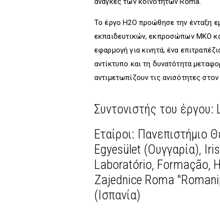
ανάγκες των κοινοτήτων Roma.
Το έργο H2O προώθησε την ένταξη ε
εκπαιδευτικών, εκπροσώπων ΜΚΟ και
εφαρμογή για κινητά, ένα επιτραπέζι
αντίκτυπο και τη δυνατότητα μεταφο
αντιμετωπίζουν τις ανισότητες στον
Συντονιστής του έργου: 
Εταίροι: Πανεπιστήμιο Θ
Egyesület (Ουγγαρία), Iri
Laboratório, Formação, H
Zajednice Roma "Romanipe
(Ισπανία)