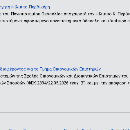
ηγητή Φίλιππο Περδικάρη
η του Πανεπιστημίου Θεσσαλίας αποχαιρετά τον Φίλιππο Κ. Περδ
 επιστήμονα, αφοσιωμένο πανεπιστημιακό δάσκαλο και ιδιαίτερα
ιαφέροντος για το Τμήμα Οικονομικών Επιστημών
ιστημών της Σχολής Οικονομικών και Διοικητικών Επιστημών του
ν Σπουδών (ΦΕΚ 2894/22.05.2026 τευχ. Β’) και με την απόφαση τ