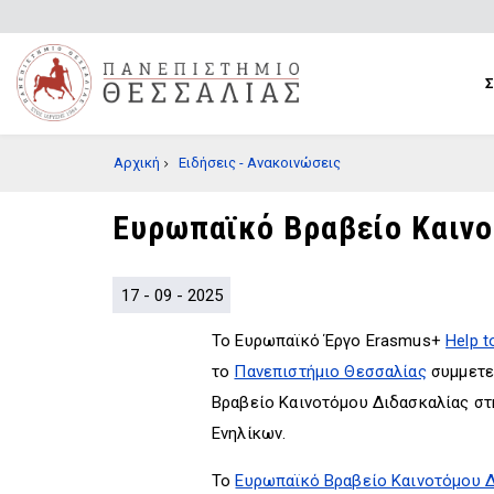
Παράκαμψη
προς
το
κυρίως
περιεχόμενο
BREADCRUMB
Αρχική
Ειδήσεις - Ανακοινώσεις
Ευρωπαϊκό Βραβείο Καινο
17 - 09 - 2025
Το Ευρωπαϊκό Έργο Erasmus+
Help t
το
Πανεπιστήμιο Θεσσαλίας
συμμετε
Βραβείο Καινοτόμου Διδασκαλίας στ
Ενηλίκων.
Το
Ευρωπαϊκό Βραβείο Καινοτόμου 