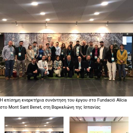
D
O
D
O
W
O
W
N
W
N
T
N
T
R
T
R
I
R
I
G
I
G
G
G
G
E
G
E
R
E
R
R
Η επίσημη εναρκτήρια συνάντηση του έργου στο Fundació Alícia
στο Mont Sant Benet, στη Βαρκελώνη της Ισπανίας