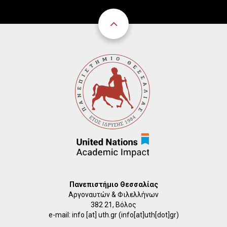
Πανεπιστήμιο Θεσσαλίας
Αργοναυτών & Φιλελλήνων
382 21, Βόλος
e-mail:
info
[at]
uth.gr
(info[at]uth[dot]gr)