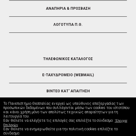
ΑΝΑΠΗΡΙΑ & ΠΡΟΣΒΑΣΗ
ΛΟΓΟΤΥΠΑ Π.Θ.
FOOTER
ΤΗΛΕΦΩΝΙΚΟΣ ΚΑΤΑΛΟΓΟΣ
5
E-ΤΑΧΥΔΡΟΜΕΙΟ (WEBMAIL)
ΒΙΝΤΕΟ ΚΑΤ' ΑΠΑΙΤΗΣΗ
Το Πανεπιστήμιο Θεσσαλίας ενεργεί ως υπεύθυνος επεξεργασίας των
ΤΗΛΕΥΠΟΣΤΗΡΙΞΗ
προσωπικών δεδομένων που συλλέγονται μέσω των cookies του ιστοτόπου
και κάνει χρήση μόνο των απολύτως τεχνικώς απαραίτητων για τη
λειτουργία του.
Εάν θέλετε να ελέγξετε τις επιλογές σας επιλέξτε το σύνδεσμο:
'Ελεγχος
ΔΙΕΥΘΥΝΣΗ ΜΗΧΑΝΟΡΓΑΝΩΣΗΣ
Επιλογών
Εάν θέλετε να ενημερωθείτε για την πολιτική cookies επίλέξτε το
σύνδεσμο: