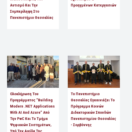
Αυτισμό Και Την
Προηγμένων Κατεργασιών
Συμπερίληψη Στο
Πανεπιστήμιο Θεσσαλίας
Ολοκλήρωση Του
Το Πανεπιστήμιο
Προγράμματος “Building
Θεσσαλίας Εγκαινιάζει Το
Modern .NET Applications
Πρόγραμμα Κοινών
With AI And Azure” Από
Διδακτορικών Σπουδών
Την PwC Και Το Τμήμα
Πανεπιστημίου Θεσσαλίας
Ψηφιακών Συστημάτων,
- Σορβόννης
Υπό Την Αιγίδα Της