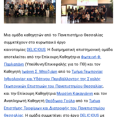
Μια ομάδα καθηγητών από το Πανεπιστήμιο Θεσσαλίας
συμμετέχουν στο ευρωπαικό έργο
καινοτομίας
DELICIOUS
. Η διατμηματική επιστημονική ομάδα
αποτελείται από την Επίκουρη Καθηγήτρια
Φωτεινή Φ.
Παρλαπάνη
(Υπεύθυνη/Επικεφαλής για το ΠΘ) και τον
Καθηγητή
Ιωάννη Σ. Μποζιάρη
από το
Τμήμα Γεωπονίας
Ιχθυολογίας και Υδάτινου Περιβάλλοντος της Σχολής
Γεωπονικών Επιστημών του Πανεπιστημίου Θεσσαλίας
,
και την Επίκουρη Καθηγήτρια
Μυρσίνη Κακαγιάννη
και τον
Αναπληρωτή Καθηγητή
Θεόδωρο Γούλα
από το
Τμήμα
Επιστήμης Τροφίμων και Διατροφής του Πανεπιστημίου
Θεσσαλίας
. Η ομάδα συμμετέχει στο έργο
DELICIOUS
με