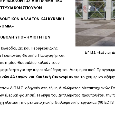
ΠΕΡΙΒΑΛΛΟΝΤΟΣ ΔΙΑΤΜΗΜΑΤΙΚΟ
ΠΤΥΧΙΑΚΩΝ ΣΠΟΥΔΩΝ
ΛΛΟΝΤΙΚΩΝ ΑΛΛΑΓΩΝ ΚΑΙ ΚΥΚΛΙΚΗ
ΝΟΜΙΑ»
ΥΠΟΒΟΛΗ ΥΠΟΨΗΦΙΟΤΗΤΩΝ
 Πολεοδομίας και Περιφερειακής
Δ.Π.Μ.Σ. «Βιώσιμη Δ
ι Γεωπονίας Φυτικής Παραγωγής και
ιστημίου Θεσσαλίας καλούν τους
ηφιότητα για την παρακολούθηση του Διατμηματικού Προγράμμ
τικών Αλλαγών και Κυκλική Οικονομία»
για το χειμερινό εξάμ
πάνω Δ.Π.Μ.Σ. οδηγούν στη λήψη Διπλώματος Μεταπτυχιακών Σπ
νων (μερική φοίτηση). Η λήψη του Διπλώματος προϋποθέτει την 
υχή εξέταση της μεταπτυχιακής διπλωματικής εργασίας (90 ECTS 