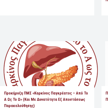
Προκήρυξη ΠΜΣ «Καρκίνος Παγκρέατος – Από Το
Π
Α Ως Το Ω» (και Με Δυνατότητα Εξ Αποστάσεως
Π
Παρακολούθησης)