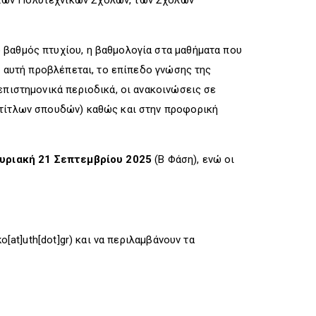
 των Πολυτεχνικών Σχολών, των Σχολών
.
 βαθμός πτυχίου, η βαθμολογία στα μαθήματα που
υ αυτή προβλέπεται, το επίπεδο γνώσης της
επιστημονικά περιοδικά, οι ανακοινώσεις σε
 τίτλων σπουδών) καθώς και στην προφορική
υριακή 21 Σεπτεμβρίου 2025
(Β Φάση), ενώ οι
o[at]uth[dot]gr)
και να περιλαμβάνουν τα