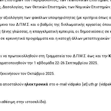
των Επιστημών του Περιβάλλοντος, των Γεωπονικών Επιστημών,
, Δασολογίας, των Θετικών Επιστημών, των Νομικών Επιστημών
την αξιολόγηση των φακέλων υποψηφιότητας (με κριτήρια όπως ο
είμενο του Δ.Π.Μ.Σ. και ο βαθμός της διπλωματικής εργασίας όπο
 ξένης γλώσσας, η επαγγελματική εμπειρία, οι δημοσιεύσεις σε 
ή σε ερευνητικά προγράμματα και η κατοχή άλλων μεταπτυχιακών
ι να πρωτοκολληθούν στη Γραμματεία του Δ.Π.Μ.Σ. έως και την
Κ
γματοποιηθούν την 1 εβδομάδα 22-26 Σεπτεμβρίου 2025.
 ξεκινήσουν τον Οκτώβριο 2025.
να αποσταλούν
ηλεκτρονικά
στο e-mail
vidipako
[at]
uth.gr
(vidipak
διαθέσιμη στην ιστοσελίδα).