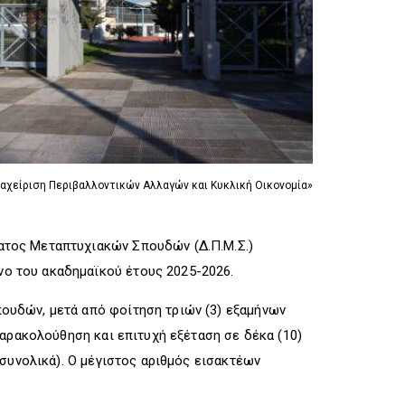
R
I
R
I
G
I
G
G
G
G
E
G
E
R
E
R
R
ιαχείριση Περιβαλλοντικών Αλλαγών και Κυκλική Οικονομία»
ατος Μεταπτυχιακών Σπουδών (Δ.Π.Μ.Σ.)
ηνο του ακαδημαϊκού έτους 2025-2026.
ουδών, μετά από φοίτηση τριών (3) εξαμήνων
παρακολούθηση και επιτυχή εξέταση σε δέκα (10)
συνολικά). Ο μέγιστος αριθμός εισακτέων