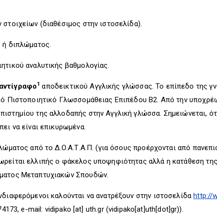
 στοιχείων (διαθέσιμος στην ιστοσελίδα).
 ή διπλώματος.
ιητικού αναλυτικής βαθμολογίας.
1
αντίγραφο
αποδεικτικού Αγγλικής γλώσσας. Το επίπεδο της γν
κό Πιστοποιητικό Γλωσσομάθειας Επιπέδου Β2. Από την υποχρέω
πιστημίου της αλλοδαπής στην Αγγλική γλώσσα. Σημειώνεται, ότ
πει να είναι επικυρωμένα.
πλώματος από το Δ.Ο.Α.Τ.Α.Π. (για όσους προέρχονται από πανεπ
ωρείται ελλιπής ο φάκελος υποψηφιότητας αλλά η κατάθεση της
ώματος Μεταπτυχιακών Σπουδών.
ενδιαφερόμενοι καλούνται να ανατρέξουν στην ιστοσελίδα
http:/
74173, e-mail:
vidipako
[at]
uth.gr
(vidipako[at]uth[dot]gr)
).