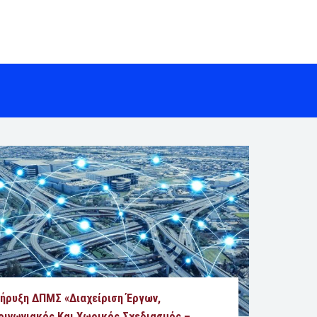
ήρυξη ΔΠΜΣ «Διαχείριση Έργων,
οινωνιακός Και Χωρικός Σχεδιασμός –