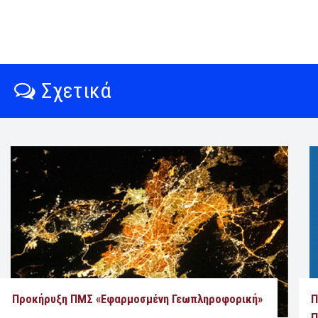
Σχετικά
Προκήρυξη ΠΜΣ «Εφαρμοσμένη Γεωπληροφορική»
Π
Π