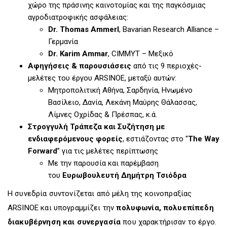
χώρο της πράσινης καινοτομίας και της παγκόσμιας
αγροδιατροφικής ασφάλειας:
Dr. Thomas Ammerl
, Bavarian Research Alliance –
Γερμανία
Dr. Karim Ammar
, CIMMYT – Μεξικό
Αφηγήσεις & παρουσιάσεις
από τις 9 περιοχές-
μελέτες του έργου ARSINOE, μεταξύ αυτών:
Μητροπολιτική Αθήνα, Σαρδηνία, Ηνωμένο
Βασίλειο, Δανία, Λεκάνη Μαύρης Θάλασσας,
Λίμνες Οχρίδας & Πρέσπας, κ.ά.
Στρογγυλή Τράπεζα και Συζήτηση με
ενδιαφερόμενους φορείς
, εστιάζοντας στο “
The Way
Forward
” για τις μελέτες περίπτωσης
Με την παρουσία και παρέμβαση
του
Ευρωβουλευτή Δημήτρη Τσιόδρα
Η συνεδρία συντονίζεται από μέλη της κοινοπραξίας
ARSINOE και υπογραμμίζει την
πολυφωνία, πολυεπίπεδη
διακυβέρνηση και συνεργασία
που χαρακτήρισαν το έργο.