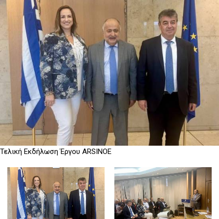
D
O
D
O
W
O
W
N
W
N
T
N
T
R
T
R
I
R
I
G
I
G
G
G
G
E
G
E
R
E
R
R
Τελική Εκδήλωση Έργου ARSINOE