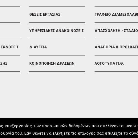
ΘΕΣΕΙΣ ΕΡΓΑΣΙΑΣ
ΓΡΑΦΕΙΟ ΔΙΑΜΕΣΟΛΑΒ
ΥΠΗΡΕΣΙΑΚΕΣ ΑΝΑΚΟΙΝΩΣΕΙΣ
ΑΠΑΣΧΟΛΗΣΗ - ΣΤΑΔΙ
 ΕΚΔΟΣΕΙΣ
ΔΙΑΥΓΕΙΑ
ΑΝΑΠΗΡΙΑ & ΠΡΟΣΒΑΣ
ΗΣΗΣ
ΚΟΙΝΟΠΟΙΗΣΗ ΔΡΑΣΕΩΝ
ΛΟΓΟΤΥΠΑ Π.Θ.
ος επεξεργασίας των προσωπικών δεδομένων που συλλέγονται μέσω τω
ουργία του.
Εάν θέλετε να ελέγξετε τις επιλογές σας επιλέξτε το σύν
UTH.GR © 2026