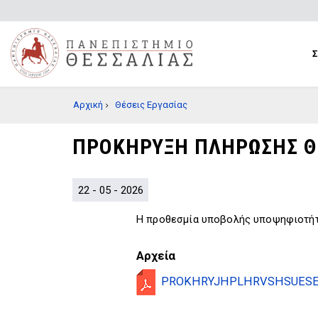
Παράκαμψη
προς
το
κυρίως
περιεχόμενο
BREADCRUMB
Αρχική
Θέσεις Εργασίας
ΠΡΟΚΗΡΥΞΗ ΠΛΗΡΩΣΗΣ Θ
22 - 05 - 2026
Η προθεσμία υποβολής υποψηφιοτήτω
Αρχεία
PROKHRYJHPLHRVSHSUESEV