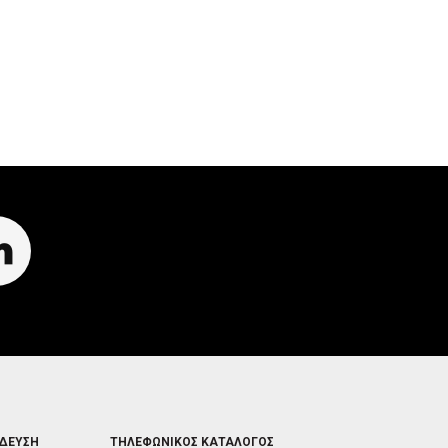
R
I
R
I
G
I
G
G
G
G
E
G
E
R
E
R
R
FOOTER
ΙΔΕΥΣΗ
ΤΗΛΕΦΩΝΙΚΟΣ ΚΑΤΑΛΟΓΟΣ
5